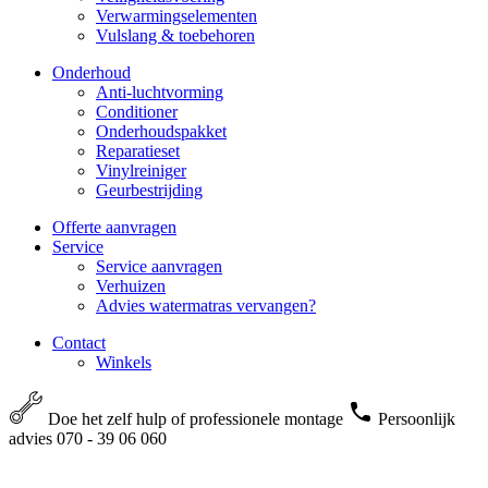
Verwarmingselementen
Vulslang & toebehoren
Onderhoud
Anti-luchtvorming
Conditioner
Onderhoudspakket
Reparatieset
Vinylreiniger
Geurbestrijding
Offerte aanvragen
Service
Service aanvragen
Verhuizen
Advies watermatras vervangen?
Contact
Winkels
Doe het zelf hulp of professionele montage
Persoonlijk
advies 070 - 39 06 060