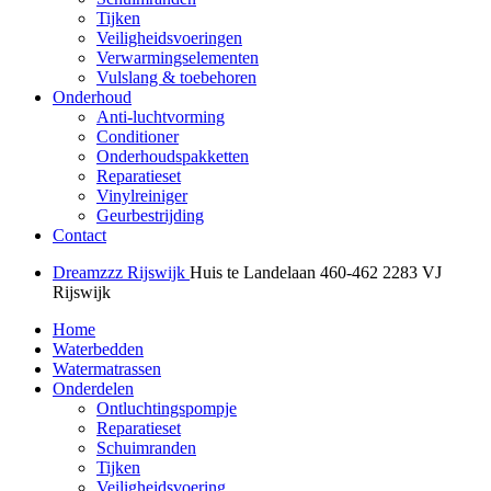
Tijken
Veiligheidsvoeringen
Verwarmingselementen
Vulslang & toebehoren
Onderhoud
Anti-luchtvorming
Conditioner
Onderhoudspakketten
Reparatieset
Vinylreiniger
Geurbestrijding
Contact
Dreamzzz Rijswijk
Huis te Landelaan 460-462
2283 VJ
Rijswijk
Home
Waterbedden
Watermatrassen
Onderdelen
Ontluchtingspompje
Reparatieset
Schuimranden
Tijken
Veiligheidsvoering