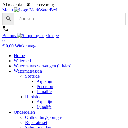
Al meer dan 30 jaar ervaring
Menu
Bel ons
0
€
0,00
Winkelwagen
Home
Waterbed
Watermatras vervangen (advies)
Watermatrassen
Softside
Aqualijn
Poseidon
Lunalife
Hardside
Aqualijn
Lunalife
Onderdelen
Ontluchtingspompje
Reparatieset
Schuimranden