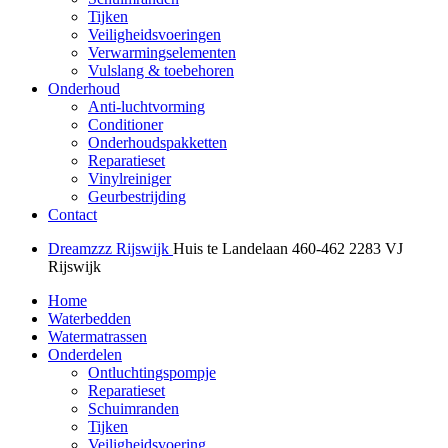
Tijken
Veiligheidsvoeringen
Verwarmingselementen
Vulslang & toebehoren
Onderhoud
Anti-luchtvorming
Conditioner
Onderhoudspakketten
Reparatieset
Vinylreiniger
Geurbestrijding
Contact
Dreamzzz Rijswijk
Huis te Landelaan 460-462
2283 VJ
Rijswijk
Home
Waterbedden
Watermatrassen
Onderdelen
Ontluchtingspompje
Reparatieset
Schuimranden
Tijken
Veiligheidsvoering