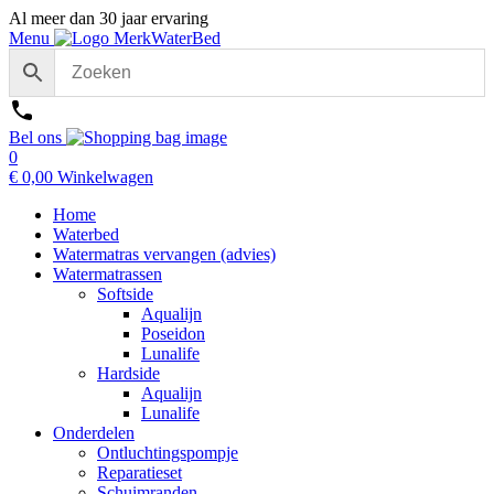
Al meer dan 30 jaar ervaring
Menu
Bel ons
0
€
0,00
Winkelwagen
Home
Waterbed
Watermatras vervangen (advies)
Watermatrassen
Softside
Aqualijn
Poseidon
Lunalife
Hardside
Aqualijn
Lunalife
Onderdelen
Ontluchtingspompje
Reparatieset
Schuimranden