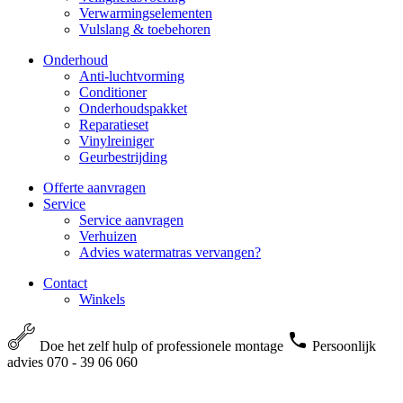
Verwarmingselementen
Vulslang & toebehoren
Onderhoud
Anti-luchtvorming
Conditioner
Onderhoudspakket
Reparatieset
Vinylreiniger
Geurbestrijding
Offerte aanvragen
Service
Service aanvragen
Verhuizen
Advies watermatras vervangen?
Contact
Winkels
Doe het zelf hulp of professionele montage
Persoonlijk
advies 070 - 39 06 060