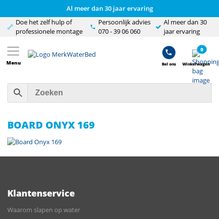
Al meer dan 30 jaar ervaring
Doe het zelf hulp of
Persoonlijk advies
Al meer dan 30
professionele montage
070 - 39 06 060
jaar ervaring
0
Menu
Bel ons
Winkelwagen
BOARD ONYX 169
Klantenservice
Waarom slapen op water