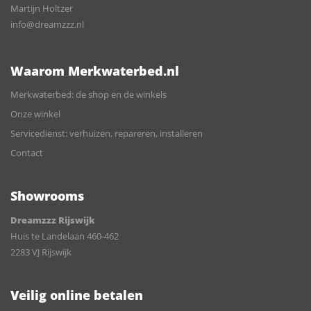
Martijn Holtzer
info@dreamzzz.nl
Waarom Merkwaterbed.nl
Merkwaterbed: de shop en de winkels
Onze winkel
Servicedienst: verhuizen, repareren, installeren
Contact
Showrooms
Dreamzzz Rijswijk
Huis te Landelaan 460-462
2283 VJ Rijswijk
Veilig online betalen