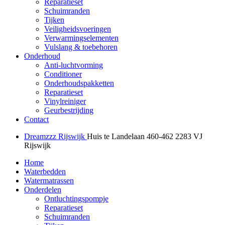
Reparatieset
Schuimranden
Tijken
Veiligheidsvoeringen
Verwarmingselementen
Vulslang & toebehoren
Onderhoud
Anti-luchtvorming
Conditioner
Onderhoudspakketten
Reparatieset
Vinylreiniger
Geurbestrijding
Contact
Dreamzzz Rijswijk
Huis te Landelaan 460-462
2283 VJ
Rijswijk
Home
Waterbedden
Watermatrassen
Onderdelen
Ontluchtingspompje
Reparatieset
Schuimranden