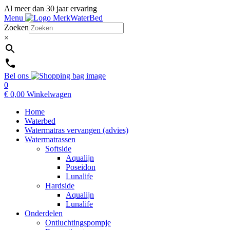
Al meer dan 30 jaar ervaring
Menu
Zoeken
×
Bel ons
0
€
0,00
Winkelwagen
Home
Waterbed
Watermatras vervangen (advies)
Watermatrassen
Softside
Aqualijn
Poseidon
Lunalife
Hardside
Aqualijn
Lunalife
Onderdelen
Ontluchtingspompje