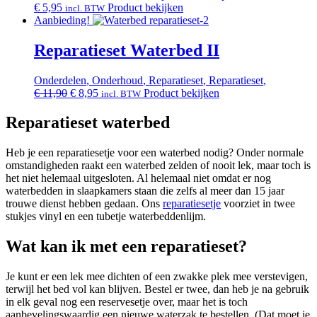
€
5,95
Product bekijken
incl. BTW
Aanbieding!
Reparatieset Waterbed II
Onderdelen
,
Onderhoud
,
Reparatieset
,
Reparatieset
,
Oorspronkelijke
Huidige
€
11,90
€
8,95
Product bekijken
incl. BTW
prijs
prijs
was:
is:
Reparatieset waterbed
€ 11,90.
€ 8,95.
Heb je een reparatiesetje voor een waterbed nodig? Onder normale
omstandigheden raakt een waterbed zelden of nooit lek, maar toch is
het niet helemaal uitgesloten. Al helemaal niet omdat er nog
waterbedden in slaapkamers staan die zelfs al meer dan 15 jaar
trouwe dienst hebben gedaan. Ons
reparatiesetje
voorziet in twee
stukjes vinyl en een tubetje waterbeddenlijm.
Wat kan ik met een reparatieset?
Je kunt er een lek mee dichten of een zwakke plek mee verstevigen,
terwijl het bed vol kan blijven. Bestel er twee, dan heb je na gebruik
in elk geval nog een reservesetje over, maar het is toch
aanbevelingswaardig een nieuwe waterzak te bestellen. (Dat moet je