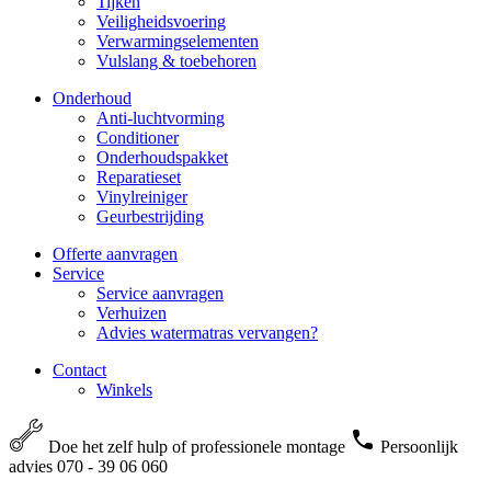
Tijken
Veiligheidsvoering
Verwarmingselementen
Vulslang & toebehoren
Onderhoud
Anti-luchtvorming
Conditioner
Onderhoudspakket
Reparatieset
Vinylreiniger
Geurbestrijding
Offerte aanvragen
Service
Service aanvragen
Verhuizen
Advies watermatras vervangen?
Contact
Winkels
Doe het zelf hulp of professionele montage
Persoonlijk
advies 070 - 39 06 060