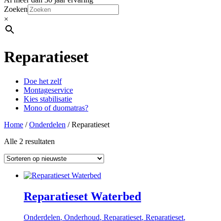
Zoeken
×
Reparatieset
Doe het zelf
Montageservice
Kies stabilisatie
Mono of duomatras?
Home
/
Onderdelen
/ Reparatieset
Alle 2 resultaten
Reparatieset Waterbed
Onderdelen
,
Onderhoud
,
Reparatieset
,
Reparatieset
,