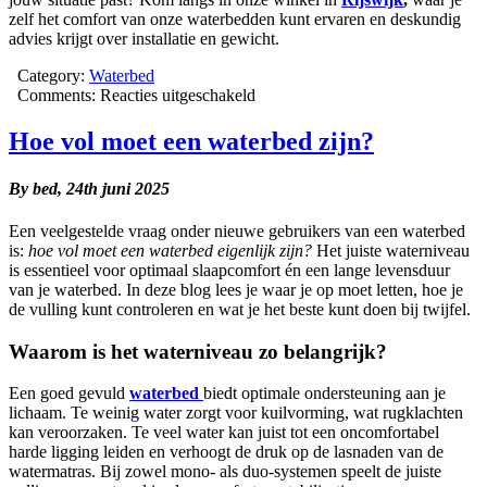
zelf het comfort van onze waterbedden kunt ervaren en deskundig
advies krijgt over installatie en gewicht.
Category:
Waterbed
voor
Comments:
Reacties uitgeschakeld
Hoe
zwaar
Hoe vol moet een waterbed zijn?
is
een
By bed,
24th juni 2025
waterbed?
Een veelgestelde vraag onder nieuwe gebruikers van een waterbed
is:
hoe vol moet een waterbed eigenlijk zijn?
Het juiste waterniveau
is essentieel voor optimaal slaapcomfort én een lange levensduur
van je waterbed. In deze blog lees je waar je op moet letten, hoe je
de vulling kunt controleren en wat je het beste kunt doen bij twijfel.
Waarom is het waterniveau zo belangrijk?
Een goed gevuld
waterbed
biedt optimale ondersteuning aan je
lichaam. Te weinig water zorgt voor kuilvorming, wat rugklachten
kan veroorzaken. Te veel water kan juist tot een oncomfortabel
harde ligging leiden en verhoogt de druk op de lasnaden van de
watermatras. Bij zowel mono- als duo-systemen speelt de juiste