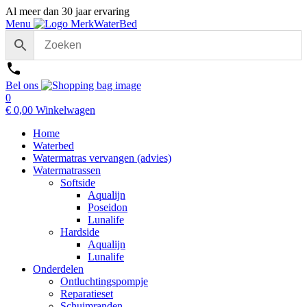
Al meer dan 30 jaar ervaring
Menu
Bel ons
0
€
0,00
Winkelwagen
Home
Waterbed
Watermatras vervangen (advies)
Watermatrassen
Softside
Aqualijn
Poseidon
Lunalife
Hardside
Aqualijn
Lunalife
Onderdelen
Ontluchtingspompje
Reparatieset
Schuimranden