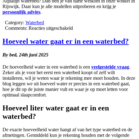
Aqualijn waterbed? Dan ben je van harte welkom in onze winkel in
Rijswijk. Daar kun je alle modellen uitproberen en krijg je
persoonlijk advies
.
Category:
Waterbed
voor
Comments:
Reacties uitgeschakeld
Hoe
een
Hoeveel water gaat er in een waterbed?
waterbed
leegmaken?
By bed,
24th juni 2025
De hoeveelheid water in een waterbed is een
veelgestelde vraag
.
Zeker als je voor het eerst een waterbed koopt of zelf wilt
installeren, wil je weten waar je rekening mee moet houden. In deze
blog leggen we uit hoeveel water er precies in een waterbed gaat,
hoe je dit op de juiste manier vult en waar je op moet letten voor
optimaal slaapcomfort.
Hoeveel liter water gaat er in een
waterbed?
De exacte hoeveelheid water hangt af van het type waterbed en de
afmetingen. Gemiddeld kun je rekening houden met de volgende