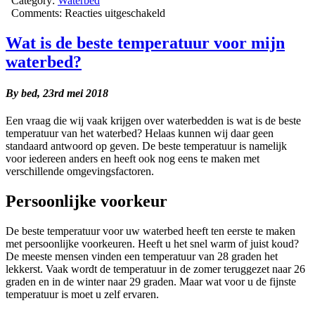
Category:
Waterbed
voor
Comments:
Reacties uitgeschakeld
Hoeveel
water
Wat is de beste temperatuur voor mijn
gaat
waterbed?
er
in
een
By bed,
23rd mei 2018
waterbed?
Een vraag die wij vaak krijgen over waterbedden is wat is de beste
temperatuur van het waterbed? Helaas kunnen wij daar geen
standaard antwoord op geven. De beste temperatuur is namelijk
voor iedereen anders en heeft ook nog eens te maken met
verschillende omgevingsfactoren.
Persoonlijke voorkeur
De beste temperatuur voor uw waterbed heeft ten eerste te maken
met persoonlijke voorkeuren. Heeft u het snel warm of juist koud?
De meeste mensen vinden een temperatuur van 28 graden het
lekkerst. Vaak wordt de temperatuur in de zomer teruggezet naar 26
graden en in de winter naar 29 graden. Maar wat voor u de fijnste
temperatuur is moet u zelf ervaren.