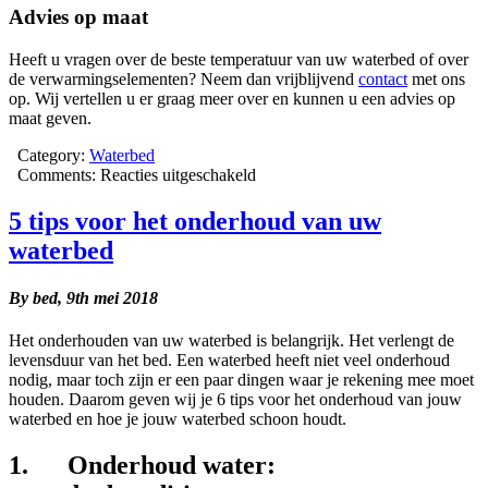
Advies op maat
Heeft u vragen over de beste temperatuur van uw waterbed of over
de verwarmingselementen? Neem dan vrijblijvend
contact
met ons
op. Wij vertellen u er graag meer over en kunnen u een advies op
maat geven.
Category:
Waterbed
voor
Comments:
Reacties uitgeschakeld
Wat
is
5 tips voor het onderhoud van uw
de
waterbed
beste
temperatuur
voor
By bed,
9th mei 2018
mijn
waterbed?
Het onderhouden van uw waterbed is belangrijk. Het verlengt de
levensduur van het bed. Een waterbed heeft niet veel onderhoud
nodig, maar toch zijn er een paar dingen waar je rekening mee moet
houden. Daarom geven wij je 6 tips voor het onderhoud van jouw
waterbed en hoe je jouw waterbed schoon houdt.
1. Onderhoud water: