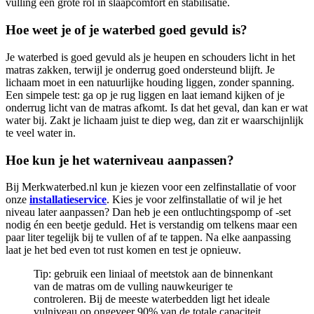
vulling een grote rol in slaapcomfort en stabilisatie.
Hoe weet je of je waterbed goed gevuld is?
Je waterbed is goed gevuld als je heupen en schouders licht in het
matras zakken, terwijl je onderrug goed ondersteund blijft. Je
lichaam moet in een natuurlijke houding liggen, zonder spanning.
Een simpele test: ga op je rug liggen en laat iemand kijken of je
onderrug licht van de matras afkomt. Is dat het geval, dan kan er wat
water bij. Zakt je lichaam juist te diep weg, dan zit er waarschijnlijk
te veel water in.
Hoe kun je het waterniveau aanpassen?
Bij Merkwaterbed.nl kun je kiezen voor een zelfinstallatie of voor
onze
installatieservice
. Kies je voor zelfinstallatie of wil je het
niveau later aanpassen? Dan heb je een ontluchtingspomp of -set
nodig én een beetje geduld. Het is verstandig om telkens maar een
paar liter tegelijk bij te vullen of af te tappen. Na elke aanpassing
laat je het bed even tot rust komen en test je opnieuw.
Tip: gebruik een liniaal of meetstok aan de binnenkant
van de matras om de vulling nauwkeuriger te
controleren. Bij de meeste waterbedden ligt het ideale
vulniveau op ongeveer 90% van de totale capaciteit.