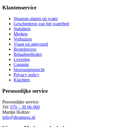
5
tips
Klantenservice
voor
het
Waarom slapen op water
onderhoud
Geschiedenis van het waterbed
van
Stabiliteit
uw
Merken
waterbed
Verhuizen
Vraag en antwoord
Bestelproces
Betaalmethodes
Levering
Garantie
Herroepingsrecht
Privacy policy
Klachten
Persoonlijke service
Persoonlijke service:
Tel:
070 – 39 06 060
Martijn Holtzer
info@dreamzzz.nl