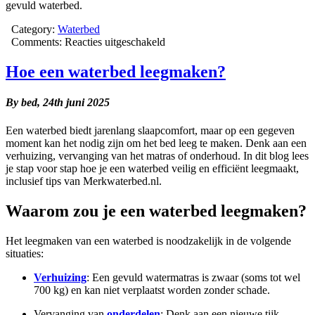
gevuld waterbed.
Category:
Waterbed
voor
Comments:
Reacties uitgeschakeld
Hoe
vol
Hoe een waterbed leegmaken?
moet
een
By bed,
24th juni 2025
waterbed
zijn?
Een waterbed biedt jarenlang slaapcomfort, maar op een gegeven
moment kan het nodig zijn om het bed leeg te maken. Denk aan een
verhuizing, vervanging van het matras of onderhoud. In dit blog lees
je stap voor stap hoe je een waterbed veilig en efficiënt leegmaakt,
inclusief tips van Merkwaterbed.nl.
Waarom zou je een waterbed leegmaken?
Het leegmaken van een waterbed is noodzakelijk in de volgende
situaties:
Verhuizing
: Een gevuld watermatras is zwaar (soms tot wel
700 kg) en kan niet verplaatst worden zonder schade.
Vervanging van
onderdelen
: Denk aan een nieuwe tijk,