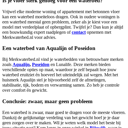
Is je vloer sterk genoeg voor een waterbed?
Vrijwel elke moderne woning of appartement met betonnen vloer
kan een waterbed moeiteloos dragen. Ook in oudere woningen is
een waterbed meestal geen probleem, zeker als je kiest voor een
model met verdeelplaat of opbergplint. Twijfel je? Dan kun je altijd
een bouwkundig expert raadplegen of
contact
opnemen met
Merkwaterbed.nl voor advies.
Een waterbed van Aqualijn of Poseidon
Bij Merkwaterbed.nl vind je waterbedden van betrouwbare merken
zoals
Aqualijn
,
Poseidon
en Lunalife. Deze merken bieden
verschillende opties op maat, waardoor je zelf bepaalt hoe jouw
waterbed eruitziet én hoeveel het uiteindelijk zal wegen. Met het
huismerk Aqualijn stel je bijvoorbeeld zelf de afmetingen,
stabilisatie, tijk, bodem en verwarming samen. Zo heb je controle
over comfort én gewicht.
Conclusie: zwaar, maar geen probleem
Een waterbed is zwaar, maar goed te dragen voor de meeste vloeren.
Dankzij de gelijkmatige verdeling van het gewicht hoef je je daar
geen zorgen over te maken. Wil je weten welk model het beste bij
jouw situatie past? Kom langs in onze winkel in
Rijswijk
,
waar je