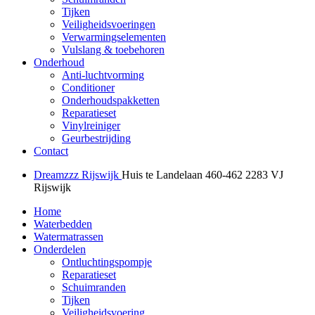
Tijken
Veiligheidsvoeringen
Verwarmingselementen
Vulslang & toebehoren
Onderhoud
Anti-luchtvorming
Conditioner
Onderhoudspakketten
Reparatieset
Vinylreiniger
Geurbestrijding
Contact
Dreamzzz Rijswijk
Huis te Landelaan 460-462
2283 VJ
Rijswijk
Home
Waterbedden
Watermatrassen
Onderdelen
Ontluchtingspompje
Reparatieset
Schuimranden
Tijken
Veiligheidsvoering