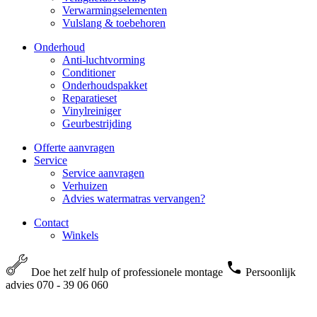
Verwarmingselementen
Vulslang & toebehoren
Onderhoud
Anti-luchtvorming
Conditioner
Onderhoudspakket
Reparatieset
Vinylreiniger
Geurbestrijding
Offerte aanvragen
Service
Service aanvragen
Verhuizen
Advies watermatras vervangen?
Contact
Winkels
Doe het zelf hulp of professionele montage
Persoonlijk
advies 070 - 39 06 060