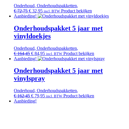
Onderhoud
,
Onderhoudspakketten
,
Oorspronkelijke
Huidige
€
72,75
€
32,95
Product bekijken
incl. BTW
prijs
prijs
Aanbieding!
was:
is:
€ 72,75.
€ 32,95.
Onderhoudspakket 5 jaar met
vinyldoekjes
Onderhoud
,
Onderhoudspakketten
,
Oorspronkelijke
Huidige
€
164,45
€
84,95
Product bekijken
incl. BTW
prijs
prijs
Aanbieding!
was:
is:
€ 164,45.
€ 84,95.
Onderhoudspakket 5 jaar met
vinylspray
Onderhoud
,
Onderhoudspakketten
,
Oorspronkelijke
Huidige
€
162,45
€
79,95
Product bekijken
incl. BTW
prijs
prijs
Aanbieding!
was:
is:
€ 162,45.
€ 79,95.