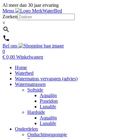
Al meer dan 30 jaar ervaring
Menu
Zoeken
×
Bel ons
0
€
0,00
Winkelwagen
Home
Waterbed
Watermatras vervangen (advies)
Watermatrassen
Softside
Aqualijn
Poseidon
Lunalife
Hardside
Aqualijn
Lunalife
Onderdelen
Ontluchtingspompje