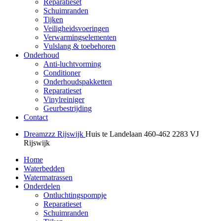
Reparatieset
Schuimranden
Tijken
Veiligheidsvoeringen
Verwarmingselementen
Vulslang & toebehoren
Onderhoud
Anti-luchtvorming
Conditioner
Onderhoudspakketten
Reparatieset
Vinylreiniger
Geurbestrijding
Contact
Dreamzzz Rijswijk
Huis te Landelaan 460-462
2283 VJ
Rijswijk
Home
Waterbedden
Watermatrassen
Onderdelen
Ontluchtingspompje
Reparatieset
Schuimranden