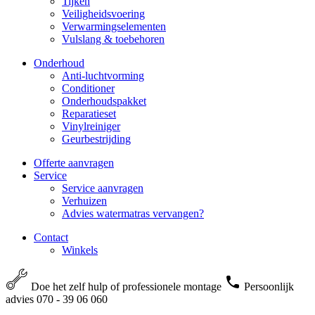
Tijken
Veiligheidsvoering
Verwarmingselementen
Vulslang & toebehoren
Onderhoud
Anti-luchtvorming
Conditioner
Onderhoudspakket
Reparatieset
Vinylreiniger
Geurbestrijding
Offerte aanvragen
Service
Service aanvragen
Verhuizen
Advies watermatras vervangen?
Contact
Winkels
Doe het zelf hulp of professionele montage
Persoonlijk
advies 070 - 39 06 060