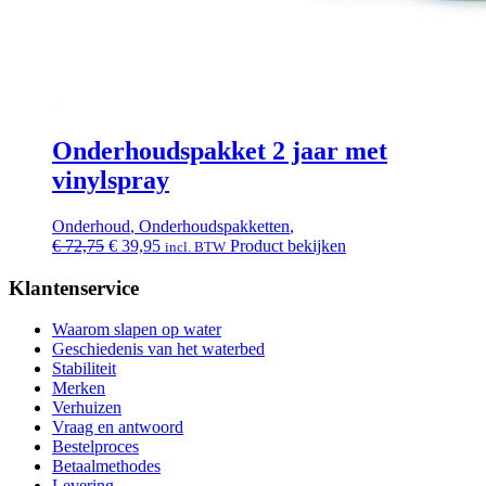
Onderhoudspakket 2 jaar met
vinylspray
Onderhoud
,
Onderhoudspakketten
,
Oorspronkelijke
Huidige
€
72,75
€
39,95
Product bekijken
incl. BTW
prijs
prijs
was:
is:
Klantenservice
€ 72,75.
€ 39,95.
Waarom slapen op water
Geschiedenis van het waterbed
Stabiliteit
Merken
Verhuizen
Vraag en antwoord
Bestelproces
Betaalmethodes
Levering