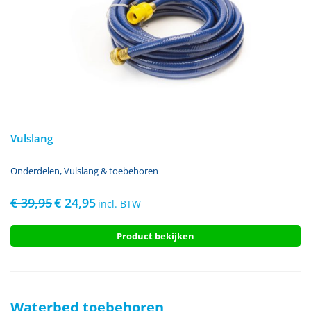
Vulslang
Onderdelen
,
Vulslang & toebehoren
€
39,95
€
24,95
Oorspronkelijke
Huidige
incl. BTW
prijs
prijs
was:
is:
Product bekijken
€ 39,95.
€ 24,95.
Waterbed toebehoren