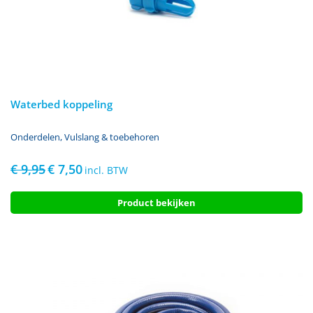
Waterbed koppeling
Onderdelen
,
Vulslang & toebehoren
€
9,95
€
7,50
Oorspronkelijke
Huidige
incl. BTW
prijs
prijs
was:
is:
Product bekijken
€ 9,95.
€ 7,50.