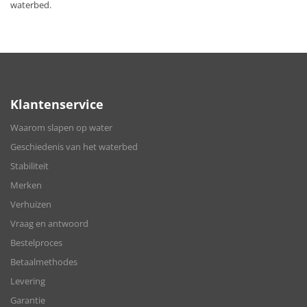
waterbed.
Klantenservice
Waarom slapen op water
Geschiedenis van het waterbed
Stabiliteit
Merken
Verhuizen
Vraag en antwoord
Bestelproces
Betaalmethodes
Levering
Garantie