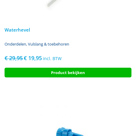
Waterhevel
Onderdelen
,
Vulslang & toebehoren
€
29,95
€
19,95
Oorspronkelijke
Huidige
incl. BTW
prijs
prijs
was:
is:
Product bekijken
€ 29,95.
€ 19,95.