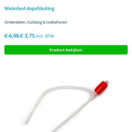
Waterbed dopafsluiting
Onderdelen
,
Vulslang & toebehoren
€
6,95
€
3,75
Oorspronkelijke
Huidige
incl. BTW
prijs
prijs
was:
is:
Product bekijken
€ 6,95.
€ 3,75.