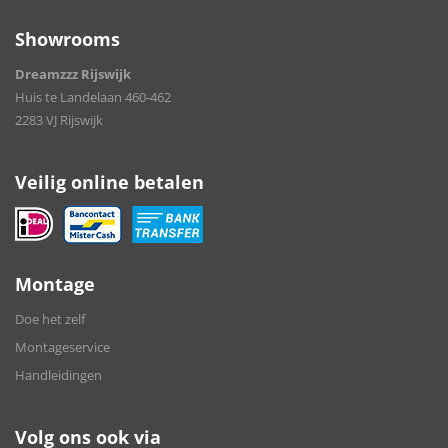
Showrooms
Dreamzzz Rijswijk
Huis te Landelaan 460-462
2283 VJ Rijswijk
Veilig online betalen
Montage
Doe het zelf
Montageservice
Handleidingen
Volg ons ook via