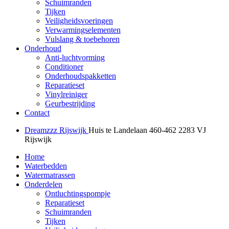
Schuimranden
Tijken
Veiligheidsvoeringen
Verwarmingselementen
Vulslang & toebehoren
Onderhoud
Anti-luchtvorming
Conditioner
Onderhoudspakketten
Reparatieset
Vinylreiniger
Geurbestrijding
Contact
Dreamzzz Rijswijk
Huis te Landelaan 460-462
2283 VJ
Rijswijk
Home
Waterbedden
Watermatrassen
Onderdelen
Ontluchtingspompje
Reparatieset
Schuimranden
Tijken