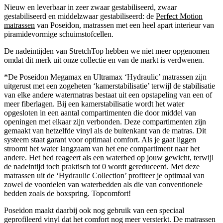
Nieuw en leverbaar in zeer zwaar gestabiliseerd, zwaar
gestabiliseerd en middelzwaar gestabiliseerd: de
Perfect Motion
matrassen
van Poseidon, matrassen met een heel apart interieur van
piramidevormige schuimstofcellen.
De nadeintijden van StretchTop hebben we niet meer opgenomen
omdat dit merk uit onze collectie en van de markt is verdwenen.
*De Poseidon Megamax en Ultramax ‘Hydraulic’ matrassen zijn
uitgerust met een zogeheten ‘kamerstabilisatie’ terwijl de stabilisatie
van elke andere watermatras bestaat uit een opstapeling van een of
meer fiberlagen. Bij een kamerstabilisatie wordt het water
opgesloten in een aantal compartimenten die door middel van
openingen met elkaar zijn verbonden. Deze compartimenten zijn
gemaakt van hetzelfde vinyl als de buitenkant van de matras. Dit
systeem staat garant voor optimaal comfort. Als je gaat liggen
stroomt het water langzaam van het ene compartiment naar het
andere. Het bed reageert als een waterbed op jouw gewicht, terwijl
de nadeintijd toch praktisch tot 0 wordt gereduceerd. Met deze
matrassen uit de ‘Hydraulic Collection’ profiteer je optimaal van
zowel de voordelen van waterbedden als die van conventionele
bedden zoals de boxspring. Topcomfort!
Poseidon maakt daarbij ook nog gebruik van een speciaal
geprofileerd vinyl dat het comfort nog meer versterkt. De matrassen