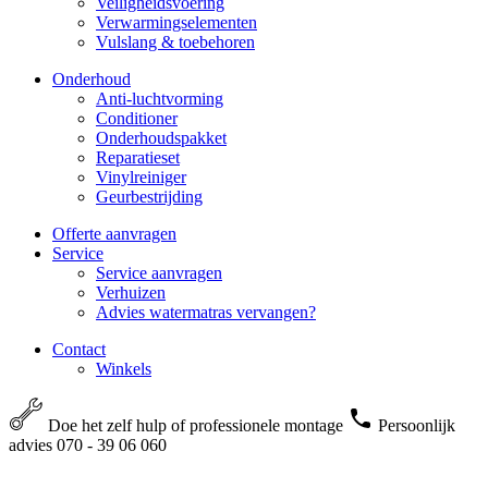
Veiligheidsvoering
Verwarmingselementen
Vulslang & toebehoren
Onderhoud
Anti-luchtvorming
Conditioner
Onderhoudspakket
Reparatieset
Vinylreiniger
Geurbestrijding
Offerte aanvragen
Service
Service aanvragen
Verhuizen
Advies watermatras vervangen?
Contact
Winkels
Doe het zelf hulp of professionele montage
Persoonlijk
advies 070 - 39 06 060