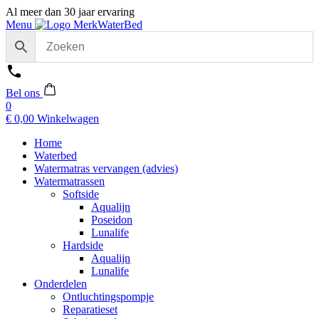
Al meer dan 30 jaar ervaring
Menu
Bel ons
0
€
0,00
Winkelwagen
Home
Waterbed
Watermatras vervangen (advies)
Watermatrassen
Softside
Aqualijn
Poseidon
Lunalife
Hardside
Aqualijn
Lunalife
Onderdelen
Ontluchtingspompje
Reparatieset