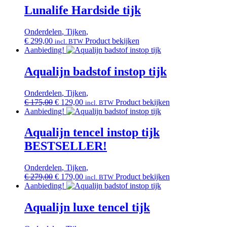
Lunalife Hardside tijk
Onderdelen
,
Tijken
,
€
299,00
Product bekijken
incl. BTW
Aanbieding!
Aqualijn badstof instop tijk
Onderdelen
,
Tijken
,
Oorspronkelijke
Huidige
€
175,00
€
129,00
Product bekijken
incl. BTW
prijs
prijs
Aanbieding!
was:
is:
€ 175,00.
€ 129,00.
Aqualijn tencel instop tijk
BESTSELLER!
Onderdelen
,
Tijken
,
Oorspronkelijke
Huidige
€
279,00
€
179,00
Product bekijken
incl. BTW
prijs
prijs
Aanbieding!
was:
is:
€ 279,00.
€ 179,00.
Aqualijn luxe tencel tijk