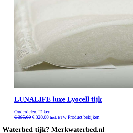
LUNALIFE luxe Lyocell tijk
Onderdelen
,
Tijken
,
Oorspronkelijke
Huidige
€
395,00
€
320,00
Product bekijken
incl. BTW
prijs
prijs
was:
is:
Waterbed-tijk? Merkwaterbed.nl
€ 395,00.
€ 320,00.