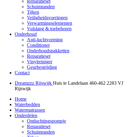
Reparatieset
Schuimranden
Tijken
Veiligheidsvoeringen
Verwarmingselementen
Vulslang & toebehoren
Onderhoud
Anti-luchtvorming
Conditioner
Onderhoudspakketten
Reparatieset
Vinylreiniger
Geurbestrijding
Contact
Dreamzzz Rijswijk
Huis te Landelaan 460-462
2283 VJ
Rijswijk
Home
Waterbedden
Watermatrassen
Onderdelen
Ontluchtingspompje
Reparatieset
Schuimranden