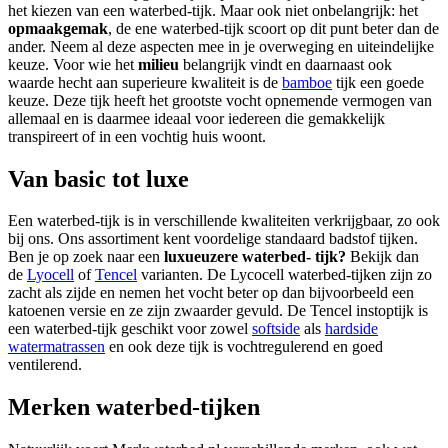
het kiezen van een waterbed-tijk. Maar ook niet onbelangrijk: het
opmaakgemak
, de ene waterbed-tijk scoort op dit punt beter dan de
ander. Neem al deze aspecten mee in je overweging en uiteindelijke
keuze. Voor wie het
milieu
belangrijk vindt en daarnaast ook
waarde hecht aan superieure kwaliteit is de
bamboe
tijk een goede
keuze. Deze tijk heeft het grootste vocht opnemende vermogen van
allemaal en is daarmee ideaal voor iedereen die gemakkelijk
transpireert of in een vochtig huis woont.
Van basic tot luxe
Een waterbed-tijk is in verschillende kwaliteiten verkrijgbaar, zo ook
bij ons. Ons assortiment kent voordelige standaard badstof tijken.
Ben je op zoek naar een
luxueuzere waterbed- tijk?
Bekijk dan
de
Lyocell
of
Tencel
varianten. De Lycocell waterbed-tijken zijn zo
zacht als zijde en nemen het vocht beter op dan bijvoorbeeld een
katoenen versie en ze zijn zwaarder gevuld. De Tencel instoptijk is
een waterbed-tijk geschikt voor zowel
softside
als
hardside
watermatrassen
en ook deze tijk is vochtregulerend en goed
ventilerend.
Merken waterbed-tijken