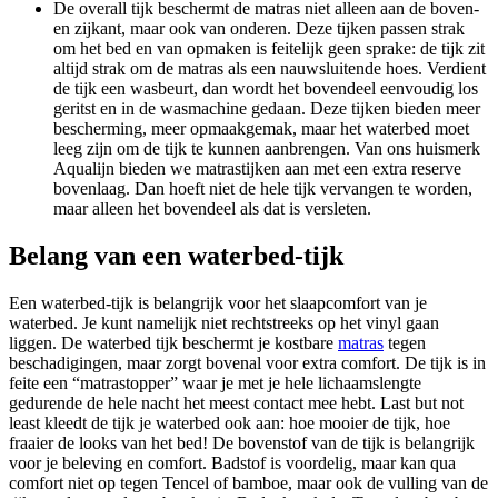
De overall tijk beschermt de matras niet alleen aan de boven-
en zijkant, maar ook van onderen. Deze tijken passen strak
om het bed en van opmaken is feitelijk geen sprake: de tijk zit
altijd strak om de matras als een nauwsluitende hoes. Verdient
de tijk een wasbeurt, dan wordt het bovendeel eenvoudig los
geritst en in de wasmachine gedaan. Deze tijken bieden meer
bescherming, meer opmaakgemak, maar het waterbed moet
leeg zijn om de tijk te kunnen aanbrengen. Van ons huismerk
Aqualijn bieden we matrastijken aan met een extra reserve
bovenlaag. Dan hoeft niet de hele tijk vervangen te worden,
maar alleen het bovendeel als dat is versleten.
Belang van een waterbed-tijk
Een waterbed-tijk is belangrijk voor het slaapcomfort van je
waterbed. Je kunt namelijk niet rechtstreeks op het vinyl gaan
liggen. De waterbed tijk beschermt je kostbare
matras
tegen
beschadigingen, maar zorgt bovenal voor extra comfort. De tijk is in
feite een “matrastopper” waar je met je hele lichaamslengte
gedurende de hele nacht het meest contact mee hebt. Last but not
least kleedt de tijk je waterbed ook aan: hoe mooier de tijk, hoe
fraaier de looks van het bed! De bovenstof van de tijk is belangrijk
voor je beleving en comfort. Badstof is voordelig, maar kan qua
comfort niet op tegen Tencel of bamboe, maar ook de vulling van de