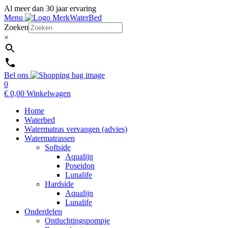
Al meer dan 30 jaar ervaring
Menu
Zoeken
×
Bel ons
0
€
0,00
Winkelwagen
Home
Waterbed
Watermatras vervangen (advies)
Watermatrassen
Softside
Aqualijn
Poseidon
Lunalife
Hardside
Aqualijn
Lunalife
Onderdelen
Ontluchtingspompje