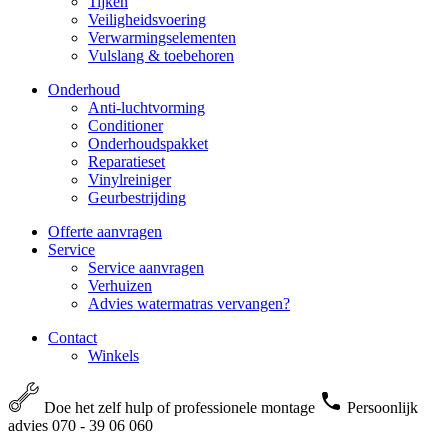
Tijken
Veiligheidsvoering
Verwarmingselementen
Vulslang & toebehoren
Onderhoud
Anti-luchtvorming
Conditioner
Onderhoudspakket
Reparatieset
Vinylreiniger
Geurbestrijding
Offerte aanvragen
Service
Service aanvragen
Verhuizen
Advies watermatras vervangen?
Contact
Winkels
Doe het zelf hulp of professionele montage
Persoonlijk
advies 070 - 39 06 060