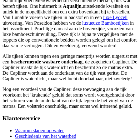
Natuurlijk voert Merkwaterbed.nl verschillende merken, ook wat
betreft tijken. Ons huismerk is
Aqualijn,
uitstekende kwaliteit en
uniek in de mogelijkheid om een extra bovenkant bij te bestellen.
Van Lunalife voeren we tijken in badstof en in een
luxe Lyocell
uitvoering. Van Poseidon hebben we de
luxueuze Bamboetijken
in
het assortiment. Prachtige damast aan de bovenzijde, voorzien van
luxe bamboeschuimvulling. Deze tijk is bijna te vergelijken met de
toppers die op conventionele bedden worden gelegd om het comfort
daarvan te verhogen. Dik en weelderig, verwend worden!
Alle tijken kunnen tegen een geringe meerprijs worden uitgerust met
een
beschermende wasbare onderlaag
, de zogeheten Capliner. De
Capliner maakt de tijk waterdicht en beschermt zo de matras extra.
De Capliner wordt aan de onderkant van de tijk vast geritst. De
Capliner is waterdicht, maar wel lucht doorlaatbaar, niet zweterig!
Nog een voordeel van de Capliner: deze toevoeging aan de tijk
voorkomt het ‘krakende’ geluid dat soms wordt voortgebracht door
het schuren van de onderkant van de tijk tegen de het vinyl van de
matras. Een volstrekt onschuldig, maar soms wel irriterend geluid.
Klantenservice
Waarom slapen op water
Geschiedenis van het waterbed