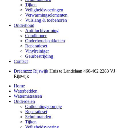
Tijken
Veiligheidsvoeringen
Verwarmingselementen
Vulslang & toebehoren
Onderhoud
Anti-luchtvorming
Conditioner
Onderhoudspakketten
Reparatieset
Vinylreiniger
Geurbestrijding
Contact
Dreamzzz Rijswijk
Huis te Landelaan 460-462
2283 VJ
Rijswijk
Home
Waterbedden
Watermatrassen
Onderdelen
Ontluchtingspompje
Reparatieset
Schuimranden
Tijken
Veiligheidsvoering