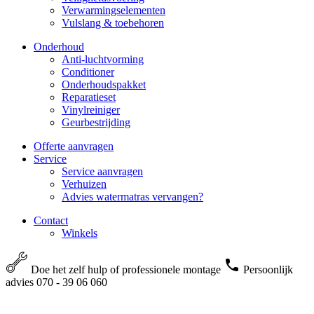
Verwarmingselementen
Vulslang & toebehoren
Onderhoud
Anti-luchtvorming
Conditioner
Onderhoudspakket
Reparatieset
Vinylreiniger
Geurbestrijding
Offerte aanvragen
Service
Service aanvragen
Verhuizen
Advies watermatras vervangen?
Contact
Winkels
Doe het zelf hulp of professionele montage
Persoonlijk
advies 070 - 39 06 060