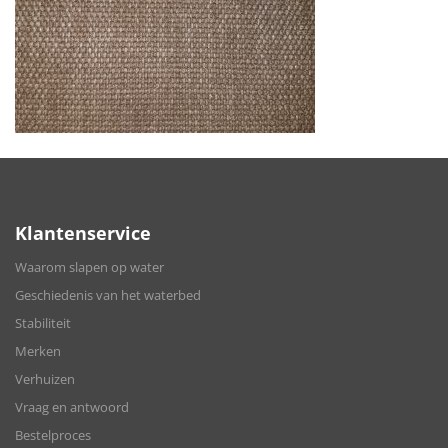
Klantenservice
Waarom slapen op water
Geschiedenis van het waterbed
Stabiliteit
Merken
Verhuizen
Vraag en antwoord
Bestelproces