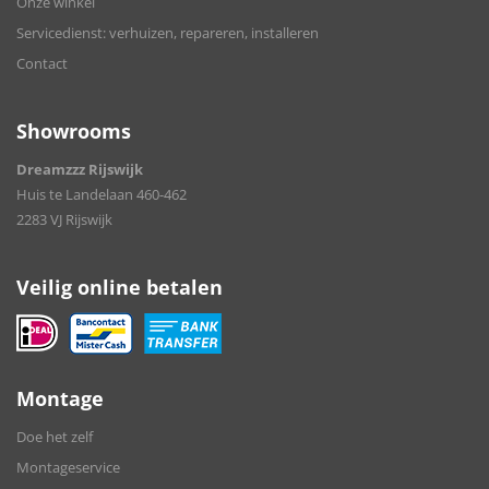
Onze winkel
Servicedienst: verhuizen, repareren, installeren
Contact
Showrooms
Dreamzzz Rijswijk
Huis te Landelaan 460-462
2283 VJ Rijswijk
Veilig online betalen
Montage
Doe het zelf
Montageservice