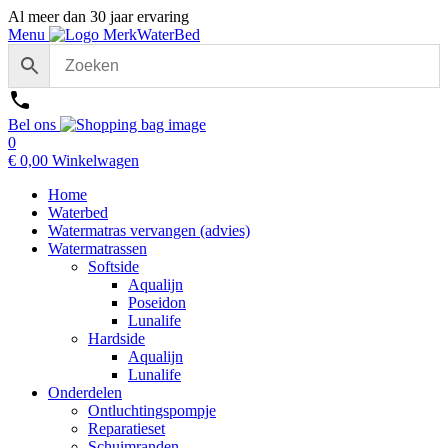
Al meer dan 30 jaar ervaring
Menu
Bel ons
0
€
0,00
Winkelwagen
Home
Waterbed
Watermatras vervangen (advies)
Watermatrassen
Softside
Aqualijn
Poseidon
Lunalife
Hardside
Aqualijn
Lunalife
Onderdelen
Ontluchtingspompje
Reparatieset
Schuimranden