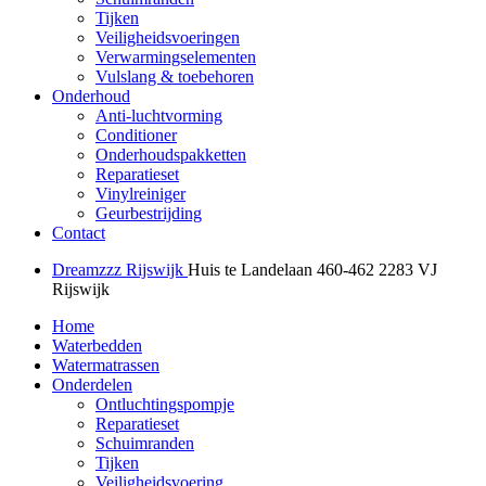
Tijken
Veiligheidsvoeringen
Verwarmingselementen
Vulslang & toebehoren
Onderhoud
Anti-luchtvorming
Conditioner
Onderhoudspakketten
Reparatieset
Vinylreiniger
Geurbestrijding
Contact
Dreamzzz Rijswijk
Huis te Landelaan 460-462
2283 VJ
Rijswijk
Home
Waterbedden
Watermatrassen
Onderdelen
Ontluchtingspompje
Reparatieset
Schuimranden
Tijken
Veiligheidsvoering