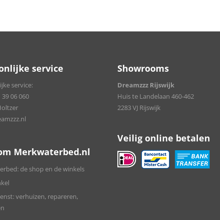
onlijke service
Showrooms
jke service:
Dreamzzz Rijswijk
 39 06 060
Huis te Landelaan 460-462
Holtzer
2283 VJ Rijswijk
amzzz.nl
Veilig online betalen
om Merkwaterbed.nl
rbed: de shop en de winkels
kel
enst: verhuizen, repareren,
en