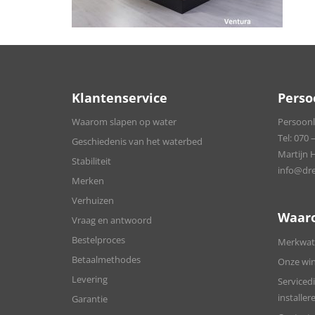
Klantenservice
Perso
Waarom slapen op water
Persoonli
Tel:
070 –
Geschiedenis van het waterbed
Martijn 
Stabiliteit
info@dre
Merken
Verhuizen
Waar
Vraag en antwoord
Bestelproces
Merkwate
Betaalmethodes
Onze win
Levering
Servicedi
installer
Garantie