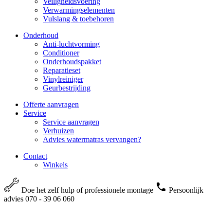
Veiligheidsvoering
Verwarmingselementen
Vulslang & toebehoren
Onderhoud
Anti-luchtvorming
Conditioner
Onderhoudspakket
Reparatieset
Vinylreiniger
Geurbestrijding
Offerte aanvragen
Service
Service aanvragen
Verhuizen
Advies watermatras vervangen?
Contact
Winkels
Doe het zelf hulp of professionele montage
Persoonlijk
advies 070 - 39 06 060