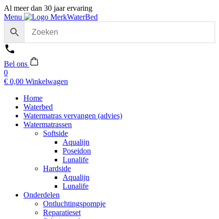
Al meer dan 30 jaar ervaring
Menu
Bel ons
0
€
0,00
Winkelwagen
Home
Waterbed
Watermatras vervangen (advies)
Watermatrassen
Softside
Aqualijn
Poseidon
Lunalife
Hardside
Aqualijn
Lunalife
Onderdelen
Ontluchtingspompje
Reparatieset