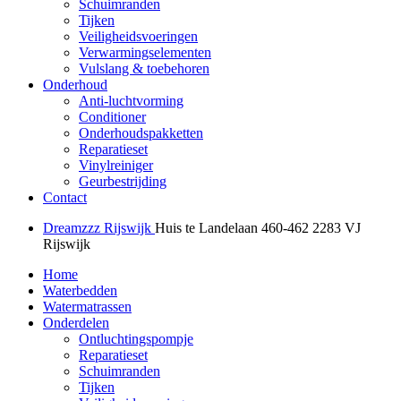
Schuimranden
Tijken
Veiligheidsvoeringen
Verwarmingselementen
Vulslang & toebehoren
Onderhoud
Anti-luchtvorming
Conditioner
Onderhoudspakketten
Reparatieset
Vinylreiniger
Geurbestrijding
Contact
Dreamzzz Rijswijk
Huis te Landelaan 460-462
2283 VJ
Rijswijk
Home
Waterbedden
Watermatrassen
Onderdelen
Ontluchtingspompje
Reparatieset
Schuimranden
Tijken