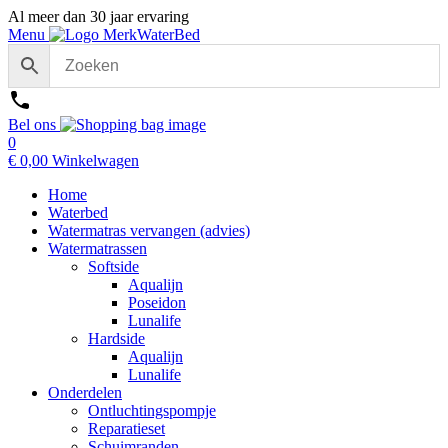
Al meer dan 30 jaar ervaring
Menu
Bel ons
0
€
0,00
Winkelwagen
Home
Waterbed
Watermatras vervangen (advies)
Watermatrassen
Softside
Aqualijn
Poseidon
Lunalife
Hardside
Aqualijn
Lunalife
Onderdelen
Ontluchtingspompje
Reparatieset
Schuimranden