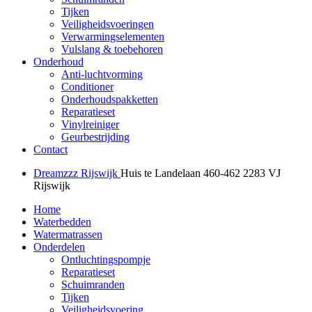
Tijken
Veiligheidsvoeringen
Verwarmingselementen
Vulslang & toebehoren
Onderhoud
Anti-luchtvorming
Conditioner
Onderhoudspakketten
Reparatieset
Vinylreiniger
Geurbestrijding
Contact
Dreamzzz Rijswijk
Huis te Landelaan 460-462
2283 VJ
Rijswijk
Home
Waterbedden
Watermatrassen
Onderdelen
Ontluchtingspompje
Reparatieset
Schuimranden
Tijken
Veiligheidsvoering