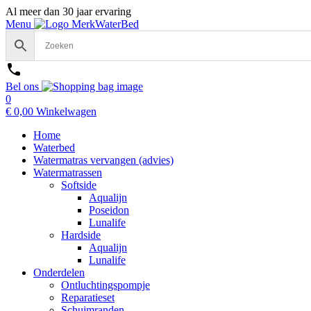
Al meer dan 30 jaar ervaring
Menu
Bel ons
0
€
0,00
Winkelwagen
Home
Waterbed
Watermatras vervangen (advies)
Watermatrassen
Softside
Aqualijn
Poseidon
Lunalife
Hardside
Aqualijn
Lunalife
Onderdelen
Ontluchtingspompje
Reparatieset
Schuimranden