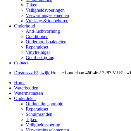
Tijken
Veiligheidsvoeringen
Verwarmingselementen
Vulslang & toebehoren
Onderhoud
Anti-luchtvorming
Conditioner
Onderhoudspakketten
Reparatieset
Vinylreiniger
Geurbestrijding
Contact
Dreamzzz Rijswijk
Huis te Landelaan 460-462
2283 VJ Rijswi
Home
Waterbedden
Watermatrassen
Onderdelen
Ontluchtingspompje
Reparatieset
Schuimranden
Tijken
Veiligheidsvoering
Verwarmingselementen