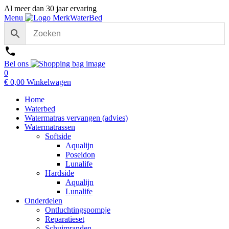
Al meer dan 30 jaar ervaring
Menu
Bel ons
0
€
0,00
Winkelwagen
Home
Waterbed
Watermatras vervangen (advies)
Watermatrassen
Softside
Aqualijn
Poseidon
Lunalife
Hardside
Aqualijn
Lunalife
Onderdelen
Ontluchtingspompje
Reparatieset
Schuimranden