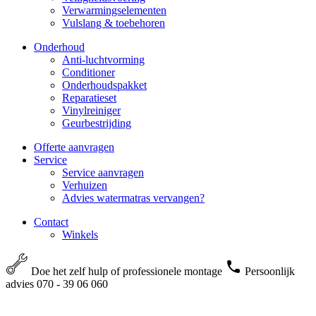
Verwarmingselementen
Vulslang & toebehoren
Onderhoud
Anti-luchtvorming
Conditioner
Onderhoudspakket
Reparatieset
Vinylreiniger
Geurbestrijding
Offerte aanvragen
Service
Service aanvragen
Verhuizen
Advies watermatras vervangen?
Contact
Winkels
Doe het zelf hulp of professionele montage
Persoonlijk
advies 070 - 39 06 060