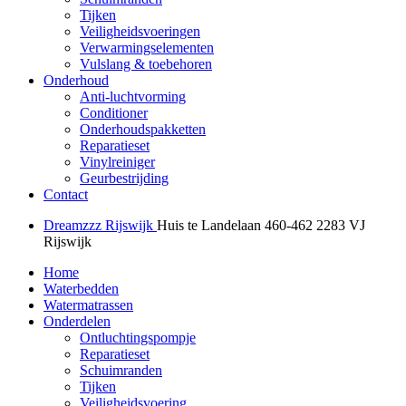
Tijken
Veiligheidsvoeringen
Verwarmingselementen
Vulslang & toebehoren
Onderhoud
Anti-luchtvorming
Conditioner
Onderhoudspakketten
Reparatieset
Vinylreiniger
Geurbestrijding
Contact
Dreamzzz Rijswijk
Huis te Landelaan 460-462
2283 VJ
Rijswijk
Home
Waterbedden
Watermatrassen
Onderdelen
Ontluchtingspompje
Reparatieset
Schuimranden
Tijken
Veiligheidsvoering