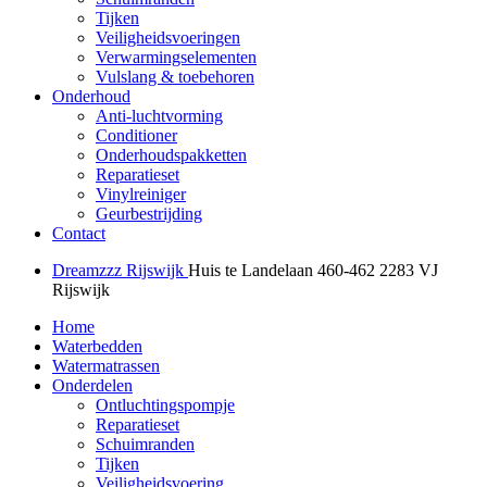
Tijken
Veiligheidsvoeringen
Verwarmingselementen
Vulslang & toebehoren
Onderhoud
Anti-luchtvorming
Conditioner
Onderhoudspakketten
Reparatieset
Vinylreiniger
Geurbestrijding
Contact
Dreamzzz Rijswijk
Huis te Landelaan 460-462
2283 VJ
Rijswijk
Home
Waterbedden
Watermatrassen
Onderdelen
Ontluchtingspompje
Reparatieset
Schuimranden
Tijken
Veiligheidsvoering