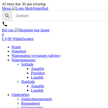
Al meer dan 30 jaar ervaring
Menu
Bel ons
0
€
0,00
Winkelwagen
Home
Waterbed
Watermatras vervangen (advies)
Watermatrassen
Softside
Aqualijn
Poseidon
Lunalife
Hardside
Aqualijn
Lunalife
Onderdelen
Ontluchtingspompje
Reparatieset
Schuimranden