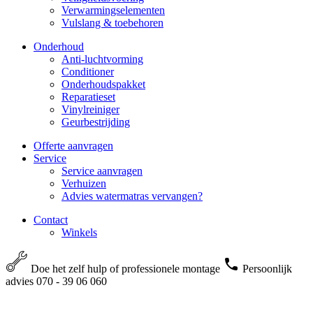
Verwarmingselementen
Vulslang & toebehoren
Onderhoud
Anti-luchtvorming
Conditioner
Onderhoudspakket
Reparatieset
Vinylreiniger
Geurbestrijding
Offerte aanvragen
Service
Service aanvragen
Verhuizen
Advies watermatras vervangen?
Contact
Winkels
Doe het zelf hulp of professionele montage
Persoonlijk
advies 070 - 39 06 060