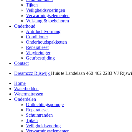
Tijken
Veiligheidsvoeringen
Verwarmingselementen
Vulslang & toebehoren
Onderhoud
Anti-luchtvorming
Conditioner
Onderhoudspakketten
Reparatieset
Vinylreiniger
Geurbestrijding
Contact
Dreamzzz Rijswijk
Huis te Landelaan 460-462
2283 VJ Rijswi
Home
Waterbedden
Watermatrassen
Onderdelen
Ontluchtingspompje
Reparatieset
Schuimranden
Tijken
Veiligheidsvoering
Verwarmingselementen