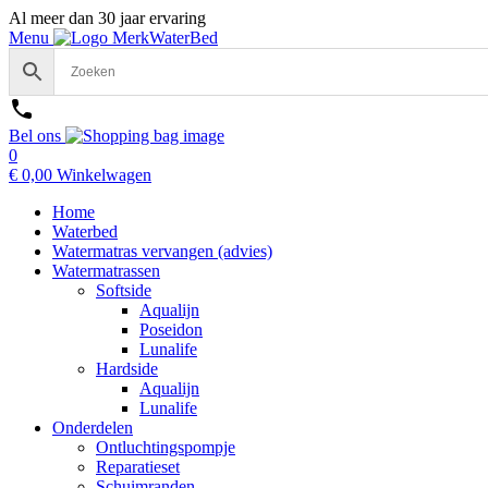
Al meer dan 30 jaar ervaring
Menu
Bel ons
0
€
0,00
Winkelwagen
Home
Waterbed
Watermatras vervangen (advies)
Watermatrassen
Softside
Aqualijn
Poseidon
Lunalife
Hardside
Aqualijn
Lunalife
Onderdelen
Ontluchtingspompje
Reparatieset
Schuimranden