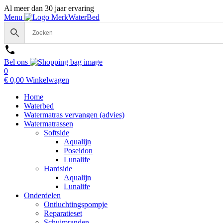
Al meer dan 30 jaar ervaring
Menu
Bel ons
0
€
0,00
Winkelwagen
Home
Waterbed
Watermatras vervangen (advies)
Watermatrassen
Softside
Aqualijn
Poseidon
Lunalife
Hardside
Aqualijn
Lunalife
Onderdelen
Ontluchtingspompje
Reparatieset
Schuimranden