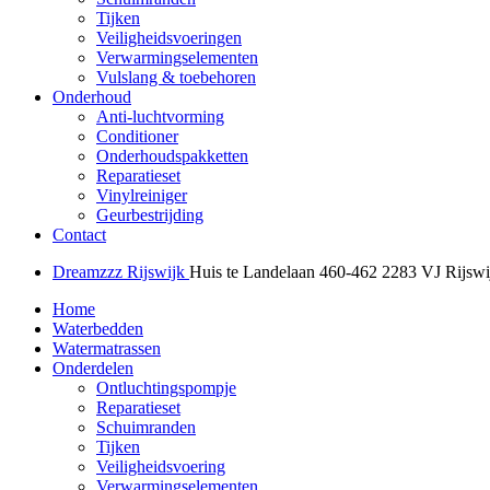
Tijken
Veiligheidsvoeringen
Verwarmingselementen
Vulslang & toebehoren
Onderhoud
Anti-luchtvorming
Conditioner
Onderhoudspakketten
Reparatieset
Vinylreiniger
Geurbestrijding
Contact
Dreamzzz Rijswijk
Huis te Landelaan 460-462
2283 VJ Rijswi
Home
Waterbedden
Watermatrassen
Onderdelen
Ontluchtingspompje
Reparatieset
Schuimranden
Tijken
Veiligheidsvoering
Verwarmingselementen