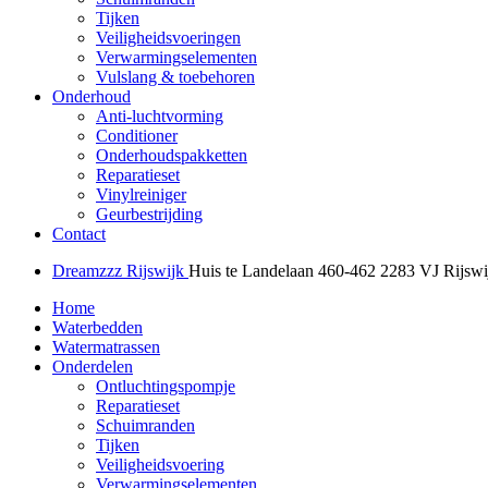
Tijken
Veiligheidsvoeringen
Verwarmingselementen
Vulslang & toebehoren
Onderhoud
Anti-luchtvorming
Conditioner
Onderhoudspakketten
Reparatieset
Vinylreiniger
Geurbestrijding
Contact
Dreamzzz Rijswijk
Huis te Landelaan 460-462
2283 VJ Rijswi
Home
Waterbedden
Watermatrassen
Onderdelen
Ontluchtingspompje
Reparatieset
Schuimranden
Tijken
Veiligheidsvoering
Verwarmingselementen