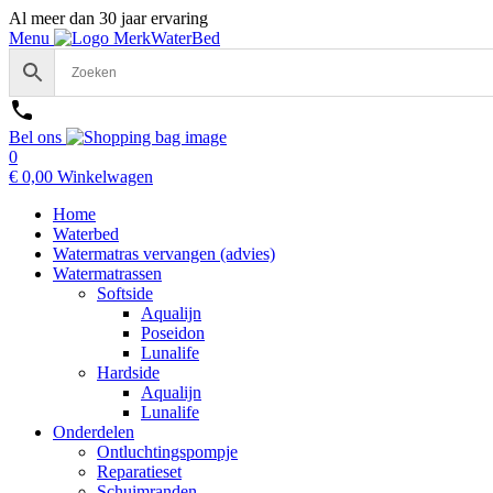
Al meer dan 30 jaar ervaring
Menu
Bel ons
0
€
0,00
Winkelwagen
Home
Waterbed
Watermatras vervangen (advies)
Watermatrassen
Softside
Aqualijn
Poseidon
Lunalife
Hardside
Aqualijn
Lunalife
Onderdelen
Ontluchtingspompje
Reparatieset
Schuimranden