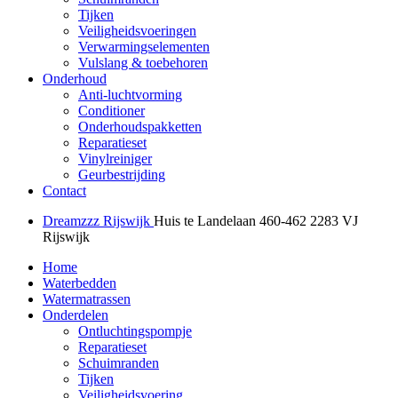
Tijken
Veiligheidsvoeringen
Verwarmingselementen
Vulslang & toebehoren
Onderhoud
Anti-luchtvorming
Conditioner
Onderhoudspakketten
Reparatieset
Vinylreiniger
Geurbestrijding
Contact
Dreamzzz Rijswijk
Huis te Landelaan 460-462
2283 VJ
Rijswijk
Home
Waterbedden
Watermatrassen
Onderdelen
Ontluchtingspompje
Reparatieset
Schuimranden
Tijken
Veiligheidsvoering