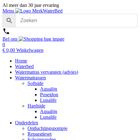
Al meer dan 30 jaar ervaring
Menu
Bel ons
0
€
0,00
Winkelwagen
Home
Waterbed
Watermatras vervangen (advies)
Watermatrassen
Softside
Aqualijn
Poseidon
Lunalife
Hardside
Aqualijn
Lunalife
Onderdelen
Ontluchtingspompje
Reparatieset
Schuimranden