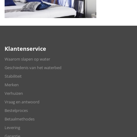
Klantenservice
Waarom slapen op water
Geschiedenis van het waterbed
Stabiliteit
Merken
Verhuizen
Vraag en antwoord
Bestelproces
Betaalmethodes
Levering
Garantie