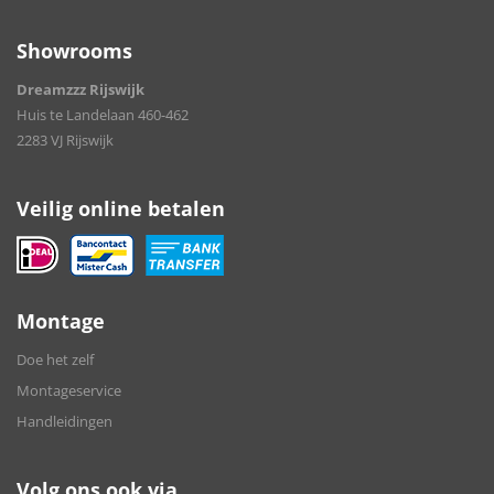
Showrooms
Dreamzzz Rijswijk
Huis te Landelaan 460-462
2283 VJ Rijswijk
Veilig online betalen
Montage
Doe het zelf
Montageservice
Handleidingen
Volg ons ook via