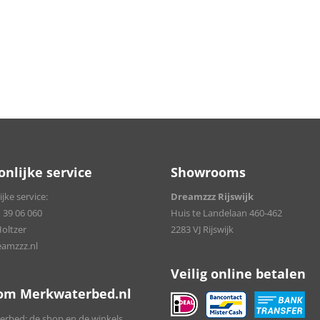
onlijke service
Showrooms
jke service:
Dreamzzz Rijswijk
 39 06 060
Huis te Landelaan 460-462
Holtzer
2283 VJ Rijswijk
amzzz.nl
Veilig online betalen
om Merkwaterbed.nl
rbed: de shop en de winkels