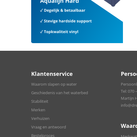
Klantenservice
Perso
Waarom slapen op water
Persoonli
Tel:
070 –
Geschiedenis van het waterbed
Martijn 
Stabiliteit
info@dre
Merken
Verhuizen
Waar
Vraag en antwoord
Bestelproces
Merkwate