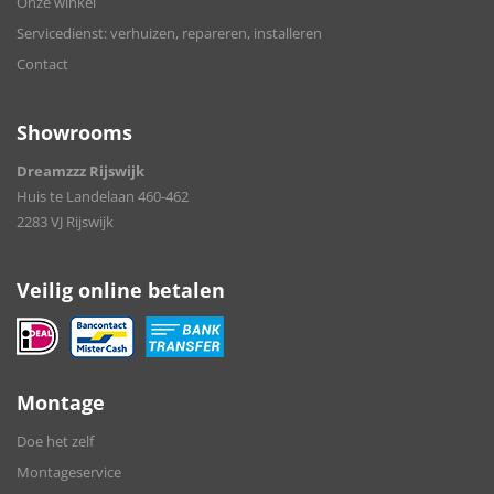
Onze winkel
Servicedienst: verhuizen, repareren, installeren
Contact
Showrooms
Dreamzzz Rijswijk
Huis te Landelaan 460-462
2283 VJ Rijswijk
Veilig online betalen
Montage
Doe het zelf
Montageservice