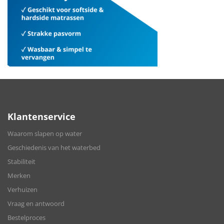
Klantenservice
Waarom slapen op water
Geschiedenis van het waterbed
Stabiliteit
Merken
Verhuizen
Vraag en antwoord
Bestelproces