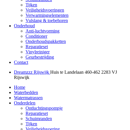
Tijken
Veiligheidsvoeringen
Verwarmingselementen
Vulslang & toebehoren
Onderhoud
Anti-luchtvorming
Conditioner
Onderhoudspakketten
Reparatieset
Vinylreiniger
Geurbestrijding
Contact
Dreamzzz Rijswijk
Huis te Landelaan 460-462
2283 VJ
Rijswijk
Home
Waterbedden
Watermatrassen
Onderdelen
Ontluchtingspompje
Reparatieset
Schuimranden
Tijken
Veiligheidsvoering