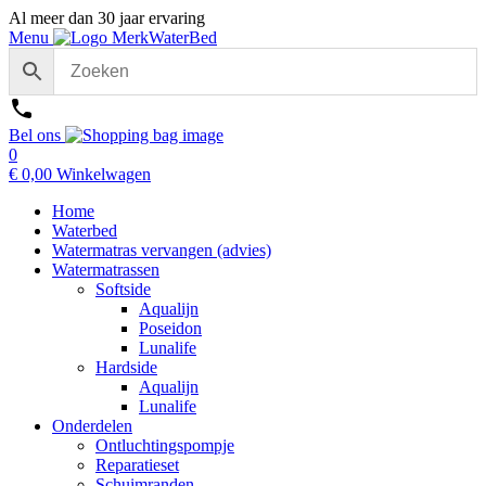
Al meer dan 30 jaar ervaring
Menu
Bel ons
0
€
0,00
Winkelwagen
Home
Waterbed
Watermatras vervangen (advies)
Watermatrassen
Softside
Aqualijn
Poseidon
Lunalife
Hardside
Aqualijn
Lunalife
Onderdelen
Ontluchtingspompje
Reparatieset
Schuimranden