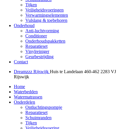
Tijken
Veiligheidsvoeringen
Verwarmingselementen
Vulslang & toebehoren
Onderhoud
Anti-luchtvorming
Conditioner
Onderhoudspakketten
Reparatieset
Vinylreiniger
Geurbestrijding
Contact
Dreamzzz Rijswijk
Huis te Landelaan 460-462
2283 VJ
Rijswijk
Home
Waterbedden
Watermatrassen
Onderdelen
Ontluchtingspompje
Reparatieset
Schuimranden
Tijken
Veiligheidsvoering