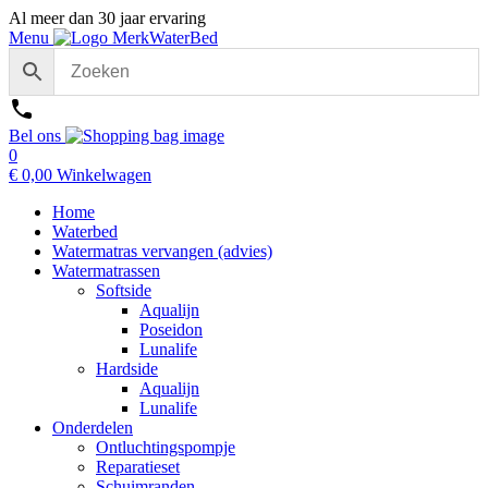
Al meer dan 30 jaar ervaring
Menu
Bel ons
0
€
0,00
Winkelwagen
Home
Waterbed
Watermatras vervangen (advies)
Watermatrassen
Softside
Aqualijn
Poseidon
Lunalife
Hardside
Aqualijn
Lunalife
Onderdelen
Ontluchtingspompje
Reparatieset
Schuimranden