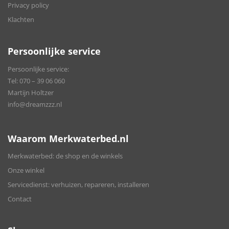
Privacy policy
Klachten
Persoonlijke service
Persoonlijke service:
Tel:
070 – 39 06 060
Martijn Holtzer
info@dreamzzz.nl
Waarom Merkwaterbed.nl
Merkwaterbed: de shop en de winkels
Onze winkel
Servicedienst: verhuizen, repareren, installeren
Contact