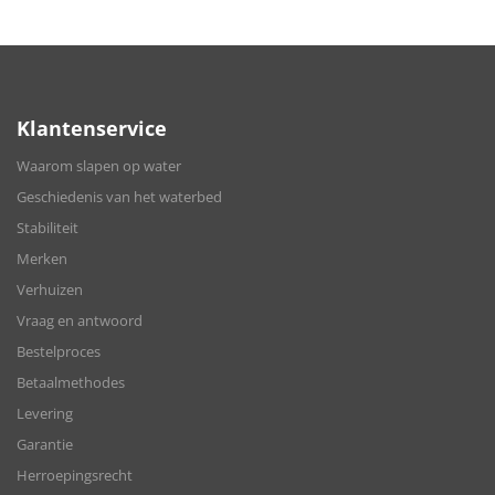
Klantenservice
Waarom slapen op water
Geschiedenis van het waterbed
Stabiliteit
Merken
Verhuizen
Vraag en antwoord
Bestelproces
Betaalmethodes
Levering
Garantie
Herroepingsrecht