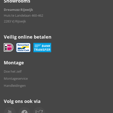
Showrooms
Dreamzzz Rijswijk
Huis te Landelaan 460-462
2283 VJ Rijswijk
Veilig online betalen
Montage
Doe het zelf
Montageservice
Handleidingen
Volg ons ook via