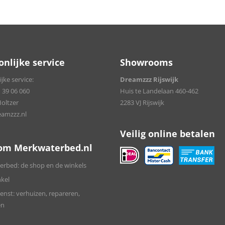
onlijke service
Showrooms
jke service:
Dreamzzz Rijswijk
 39 06 060
Huis te Landelaan 460-462
Holtzer
2283 VJ Rijswijk
amzzz.nl
Veilig online betalen
om Merkwaterbed.nl
rbed: de shop en de winkels
kel
enst: verhuizen, repareren,
en