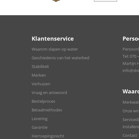
Klantenservice
Perso
Waarom slapen op water
Persoonli
Tel:
070 –
Geschiedenis van het waterbed
Martijn 
Stabiliteit
info@dre
Merken
Verhuizen
Waar
Vraag en antwoord
Bestelproces
Merkwate
Betaalmethodes
Onze win
Levering
Servicedi
installer
Garantie
Contact
Herroepingsrecht