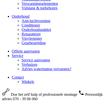
Verwarmingselementen
Vulslang & toebehoren
Onderhoud
Anti-luchtvorming
Conditioner
Onderhoudspakket
Reparatieset
Vinylreiniger
Geurbestrijding
Offerte aanvragen
Service
Service aanvragen
Verhuizen
Advies watermatras vervangen?
Contact
Winkels
Doe het zelf hulp of professionele montage
Persoonlijk
advies 070 - 39 06 060