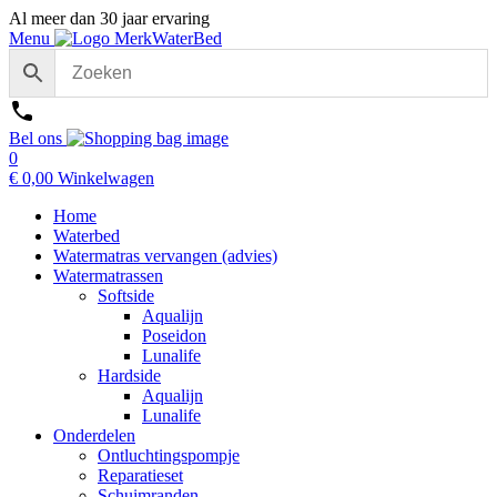
Al meer dan 30 jaar ervaring
Menu
Bel ons
0
€
0,00
Winkelwagen
Home
Waterbed
Watermatras vervangen (advies)
Watermatrassen
Softside
Aqualijn
Poseidon
Lunalife
Hardside
Aqualijn
Lunalife
Onderdelen
Ontluchtingspompje
Reparatieset
Schuimranden