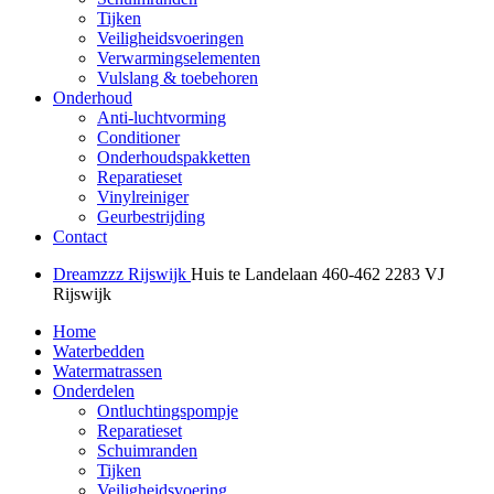
Tijken
Veiligheidsvoeringen
Verwarmingselementen
Vulslang & toebehoren
Onderhoud
Anti-luchtvorming
Conditioner
Onderhoudspakketten
Reparatieset
Vinylreiniger
Geurbestrijding
Contact
Dreamzzz Rijswijk
Huis te Landelaan 460-462
2283 VJ
Rijswijk
Home
Waterbedden
Watermatrassen
Onderdelen
Ontluchtingspompje
Reparatieset
Schuimranden
Tijken
Veiligheidsvoering