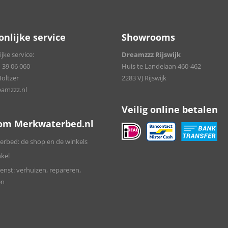
onlijke service
Showrooms
jke service:
Dreamzzz Rijswijk
 39 06 060
Huis te Landelaan 460-462
Holtzer
2283 VJ Rijswijk
amzzz.nl
Veilig online betalen
om Merkwaterbed.nl
rbed: de shop en de winkels
kel
enst: verhuizen, repareren,
en