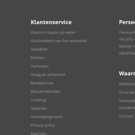
Klantenservice
Perso
Waarom slapen op water
Persoonli
Tel:
070 –
Geschiedenis van het waterbed
Martijn 
Stabiliteit
info@dre
Merken
Verhuizen
Waar
Vraag en antwoord
Bestelproces
Merkwate
Betaalmethodes
Onze win
Levering
Servicedi
installer
Garantie
Contact
Herroepingsrecht
Privacy policy
Klachten