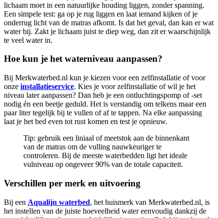
lichaam moet in een natuurlijke houding liggen, zonder spanning.
Een simpele test: ga op je rug liggen en laat iemand kijken of je
onderrug licht van de matras afkomt. Is dat het geval, dan kan er wat
water bij. Zakt je lichaam juist te diep weg, dan zit er waarschijnlijk
te veel water in.
Hoe kun je het waterniveau aanpassen?
Bij Merkwaterbed.nl kun je kiezen voor een zelfinstallatie of voor
onze
installatieservice
. Kies je voor zelfinstallatie of wil je het
niveau later aanpassen? Dan heb je een ontluchtingspomp of -set
nodig én een beetje geduld. Het is verstandig om telkens maar een
paar liter tegelijk bij te vullen of af te tappen. Na elke aanpassing
laat je het bed even tot rust komen en test je opnieuw.
Tip: gebruik een liniaal of meetstok aan de binnenkant
van de matras om de vulling nauwkeuriger te
controleren. Bij de meeste waterbedden ligt het ideale
vulniveau op ongeveer 90% van de totale capaciteit.
Verschillen per merk en uitvoering
Bij een
Aqualijn waterbed
, het huismerk van Merkwaterbed.nl, is
het instellen van de juiste hoeveelheid water eenvoudig dankzij de