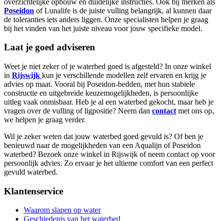
overzichtelijke opbouw en duidelijke instructies. Ook bij merken als
Poseidon
of Lunalife is de juiste vulling belangrijk, al kunnen daar
de toleranties iets anders liggen. Onze specialisten helpen je graag
bij het vinden van het juiste niveau voor jouw specifieke model.
Laat je goed adviseren
Weet je niet zeker of je waterbed goed is afgesteld? In onze winkel
in
Rijswijk
kun je verschillende modellen zelf ervaren en krijg je
advies op maat. Vooral bij Poseidon-bedden, met hun stabiele
constructie en uitgebreide keuzemogelijkheden, is persoonlijke
uitleg vaak onmisbaar. Heb je al een waterbed gekocht, maar heb je
vragen over de vulling of ligpositie? Neem dan
contact
met ons op,
we helpen je graag verder.
Wil je zeker weten dat jouw waterbed goed gevuld is? Of ben je
benieuwd naar de mogelijkheden van een Aqualijn of Poseidon
waterbed? Bezoek onze winkel in Rijswijk of neem contact op voor
persoonlijk advies. Zo ervaar je het ultieme comfort van een perfect
gevuld waterbed.
Klantenservice
Waarom slapen op water
Geschiedenis van het waterbed