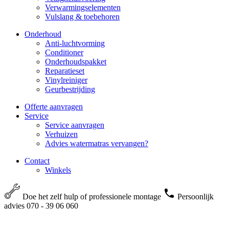
Verwarmingselementen
Vulslang & toebehoren
Onderhoud
Anti-luchtvorming
Conditioner
Onderhoudspakket
Reparatieset
Vinylreiniger
Geurbestrijding
Offerte aanvragen
Service
Service aanvragen
Verhuizen
Advies watermatras vervangen?
Contact
Winkels
Doe het zelf hulp of professionele montage
Persoonlijk
advies 070 - 39 06 060