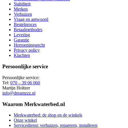
Stabiliteit
Merken
Verhuizen
Vraag en antwoord
Bestelproces
Betaalmethodes
Levering
Garantie
Herroepingsrecht
Privacy policy
Klachten
Persoonlijke service
Persoonlijke service:
Tel:
070 – 39 06 060
Martijn Holtzer
info@dreamzzz.nl
Waarom Merkwaterbed.nl
Merkwaterbed: de shop en de winkels
Onze winkel
Servicedienst: verhuizen, repareren, installeren