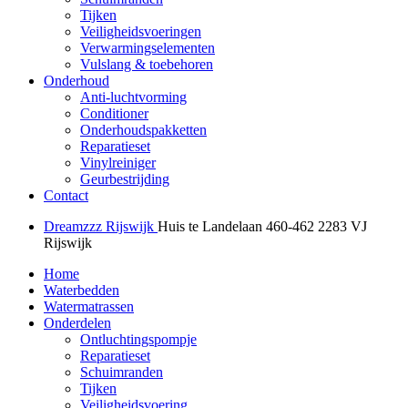
Tijken
Veiligheidsvoeringen
Verwarmingselementen
Vulslang & toebehoren
Onderhoud
Anti-luchtvorming
Conditioner
Onderhoudspakketten
Reparatieset
Vinylreiniger
Geurbestrijding
Contact
Dreamzzz Rijswijk
Huis te Landelaan 460-462
2283 VJ
Rijswijk
Home
Waterbedden
Watermatrassen
Onderdelen
Ontluchtingspompje
Reparatieset
Schuimranden
Tijken
Veiligheidsvoering