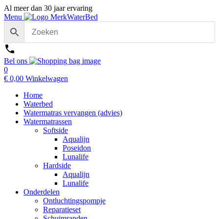
Al meer dan 30 jaar ervaring
Menu
Bel ons
0
€
0,00
Winkelwagen
Home
Waterbed
Watermatras vervangen (advies)
Watermatrassen
Softside
Aqualijn
Poseidon
Lunalife
Hardside
Aqualijn
Lunalife
Onderdelen
Ontluchtingspompje
Reparatieset
Schuimranden