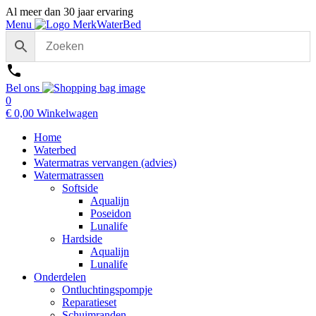
Al meer dan 30 jaar ervaring
Menu
Bel ons
0
€
0,00
Winkelwagen
Home
Waterbed
Watermatras vervangen (advies)
Watermatrassen
Softside
Aqualijn
Poseidon
Lunalife
Hardside
Aqualijn
Lunalife
Onderdelen
Ontluchtingspompje
Reparatieset
Schuimranden