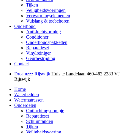
Tijken
Veiligheidsvoeringen
Verwarmingselementen
Vulslang & toebehoren
Onderhoud
Anti-luchtvorming
Conditioner
Onderhoudspakketten
Reparatieset
Vinylreiniger
Geurbestrijding
Contact
Dreamzzz Rijswijk
Huis te Landelaan 460-462
2283 VJ
Rijswijk
Home
Waterbedden
Watermatrassen
Onderdelen
Ontluchtingspompje
Reparatieset
Schuimranden
Tijken
Veiligheidsvoering