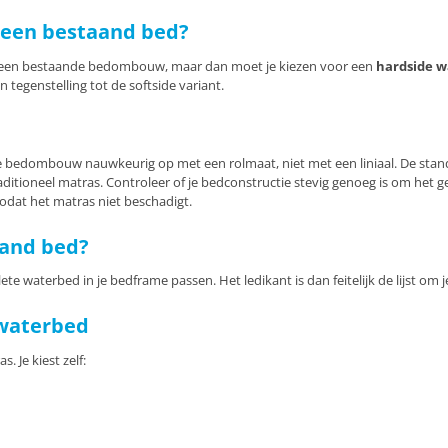
 een bestaand bed?
in een bestaande bedombouw, maar dan moet je kiezen voor een
hardside 
egenstelling tot de softside variant.
 bedombouw nauwkeurig op met een rolmaat, niet met een liniaal. De stand
ditioneel matras. Controleer of je bedconstructie stevig genoeg is om het 
zodat het matras niet beschadigt.
aand bed?
te waterbed in je bedframe passen. Het ledikant is dan feitelijk de lijst om 
kwaterbed
 Je kiest zelf: