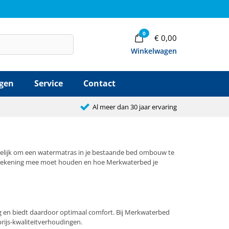
0
€
0,00
Winkelwagen
agen
Service
Contact
Al meer dan 30 jaar ervaring
gelijk om een watermatras in je bestaande bed ombouw te
r je rekening mee moet houden en hoe Merkwaterbed je
ng en biedt daardoor optimaal comfort. Bij Merkwaterbed
prijs-kwaliteitverhoudingen.