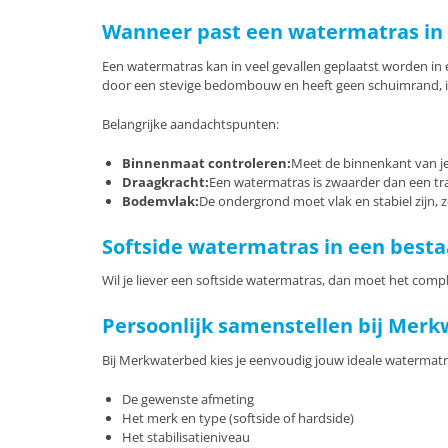
Wanneer past een watermatras in
Een watermatras kan in veel gevallen geplaatst worden 
door een stevige bedombouw en heeft geen schuimrand, in t
Belangrijke aandachtspunten:
Binnenmaat controleren:
Meet de binnenkant van je
Draagkracht:
Een watermatras is zwaarder dan een tra
Bodemvlak:
De ondergrond moet vlak en stabiel zijn, 
Softside watermatras in een best
Wil je liever een softside watermatras, dan moet het comple
Persoonlijk samenstellen bij Mer
Bij Merkwaterbed kies je eenvoudig jouw ideale watermatras.
De gewenste afmeting
Het merk en type (softside of hardside)
Het stabilisatieniveau