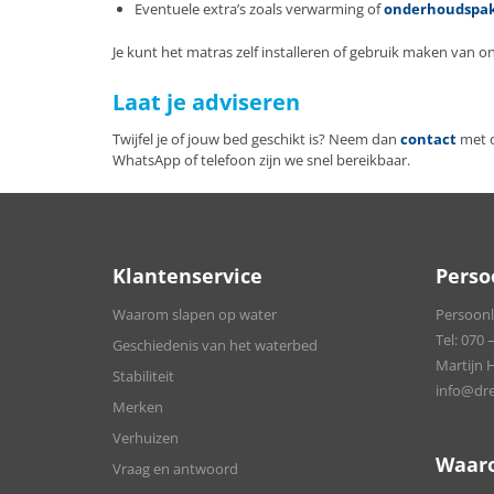
Eventuele extra’s zoals verwarming of
onderhoudspa
Je kunt het matras zelf installeren of gebruik maken van o
Laat je adviseren
Twijfel je of jouw bed geschikt is? Neem dan
contact
met o
WhatsApp of telefoon zijn we snel bereikbaar.
Klantenservice
Perso
Waarom slapen op water
Persoonli
Tel:
070 –
Geschiedenis van het waterbed
Martijn 
Stabiliteit
info@dre
Merken
Verhuizen
Waar
Vraag en antwoord