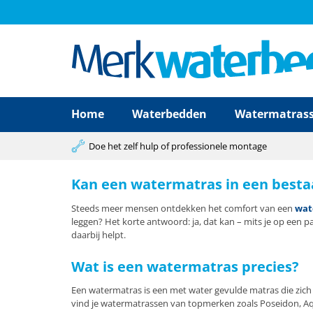
Home
Waterbedden
Watermatras
Doe het zelf hulp of professionele montage
Kan een watermatras in een besta
Steeds meer mensen ontdekken het comfort van een
wat
leggen? Het korte antwoord: ja, dat kan – mits je op een 
daarbij helpt.
Wat is een watermatras precies?
Een watermatras is een met water gevulde matras die zich
vind je watermatrassen van topmerken zoals Poseidon, Aq