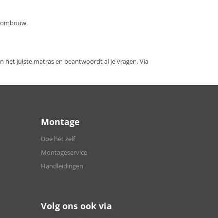
bedombouw.
het juiste matras en beantwoordt al je vragen. Via
Montage
Doe het zelf
Montageservice
Handleidingen
Volg ons ook via