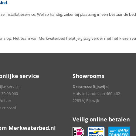
kket
nze installatieservice. Wel zo handig, zeker bij plaatsing in een bestaande 
ns op. Het team van Merkwaterbed helpt je graag verder met het kiezen van 
onlijke service
Showrooms
jke service:
Dreamzzz Rijswijk
 39 06 060
Huis te Landelaan 460-462
Holtzer
2283 VJ Rijswijk
amzzz.nl
Veilig online betalen
om Merkwaterbed.nl