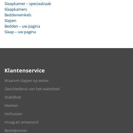
Slaapkamer – speciaalzaak
Slaapkamers
Beddenwinkels
Slapen
Bedden – uw pagina
Slaap – uw pagina
Klantenservice
Waarom slapen op water
Geschiedenis van het waterbed
Stabiliteit
Merken
Verhuizen
Vraag en antwoord
Bestelproces