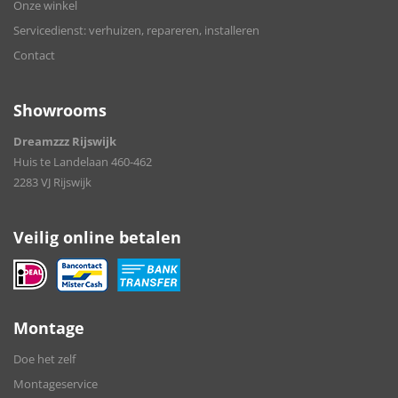
Onze winkel
Servicedienst: verhuizen, repareren, installeren
Contact
Showrooms
Dreamzzz Rijswijk
Huis te Landelaan 460-462
2283 VJ Rijswijk
Veilig online betalen
Montage
Doe het zelf
Montageservice