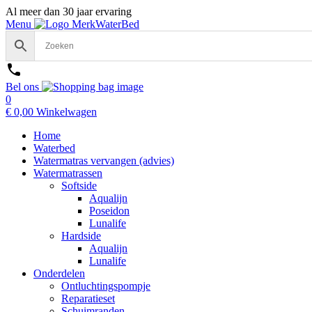
Al meer dan 30 jaar ervaring
Menu
Bel ons
0
€
0,00
Winkelwagen
Home
Waterbed
Watermatras vervangen (advies)
Watermatrassen
Softside
Aqualijn
Poseidon
Lunalife
Hardside
Aqualijn
Lunalife
Onderdelen
Ontluchtingspompje
Reparatieset
Schuimranden