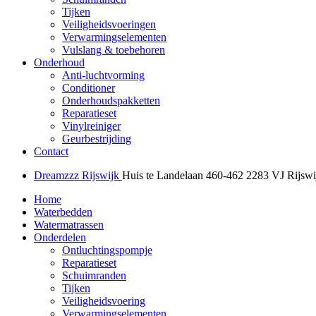
Tijken
Veiligheidsvoeringen
Verwarmingselementen
Vulslang & toebehoren
Onderhoud
Anti-luchtvorming
Conditioner
Onderhoudspakketten
Reparatieset
Vinylreiniger
Geurbestrijding
Contact
Dreamzzz Rijswijk
Huis te Landelaan 460-462
2283 VJ Rijswi
Home
Waterbedden
Watermatrassen
Onderdelen
Ontluchtingspompje
Reparatieset
Schuimranden
Tijken
Veiligheidsvoering
Verwarmingselementen