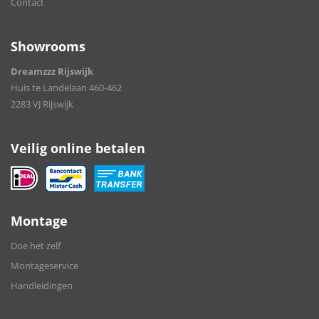
Contact
Showrooms
Dreamzzz Rijswijk
Huis te Landelaan 460-462
2283 VJ Rijswijk
Veilig online betalen
Montage
Doe het zelf
Montageservice
Handleidingen