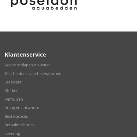
Klantenservice
Waarom slapen op water
Geschiedenis van het waterbed
Stabiliteit
Merken
Verhuizen
Vraag en antwoord
Bestelproces
Betaalmethodes
Levering