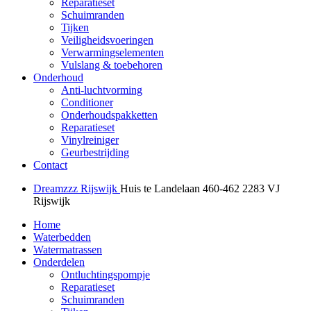
Reparatieset
Schuimranden
Tijken
Veiligheidsvoeringen
Verwarmingselementen
Vulslang & toebehoren
Onderhoud
Anti-luchtvorming
Conditioner
Onderhoudspakketten
Reparatieset
Vinylreiniger
Geurbestrijding
Contact
Dreamzzz Rijswijk
Huis te Landelaan 460-462
2283 VJ
Rijswijk
Home
Waterbedden
Watermatrassen
Onderdelen
Ontluchtingspompje
Reparatieset
Schuimranden