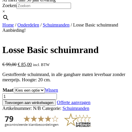
Zoeken
×
Home
/
Onderdelen
/
Schuimranden
/ Losse Basic schuimrand
Aanbieding!
Losse Basic schuimrand
Oorspronkelijke
Huidige
€
99,00
€
85,00
incl. BTW
prijs
prijs
Gestoffeerde schuimrand, in alle gangbare maten leverbaar zonder
was:
is:
meerprijs. Hoogte: 20 cm.
€ 99,00.
€ 85,00.
Maat
Wissen
Losse
Basic
Offerte aanvragen
Toevoegen aan winkelwagen
schuimrand
Artikelnummer:
N/B
Categorie:
Schuimranden
aantal