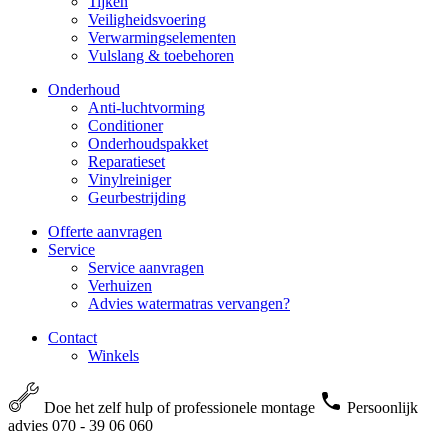
Tijken
Veiligheidsvoering
Verwarmingselementen
Vulslang & toebehoren
Onderhoud
Anti-luchtvorming
Conditioner
Onderhoudspakket
Reparatieset
Vinylreiniger
Geurbestrijding
Offerte aanvragen
Service
Service aanvragen
Verhuizen
Advies watermatras vervangen?
Contact
Winkels
Doe het zelf hulp of professionele montage
Persoonlijk
advies 070 - 39 06 060