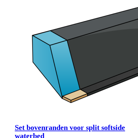
Set bovenranden voor split softside
waterbed