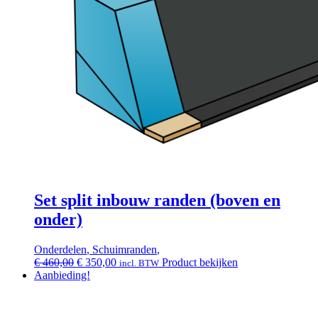
Set split inbouw randen (boven en
onder)
Onderdelen
,
Schuimranden
,
Oorspronkelijke
Huidige
€
460,00
€
350,00
Product bekijken
incl. BTW
prijs
prijs
Aanbieding!
was:
is:
€ 460,00.
€ 350,00.