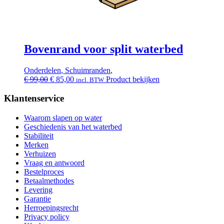
Bovenrand voor split waterbed
Onderdelen
,
Schuimranden
,
Oorspronkelijke
Huidige
€
99,00
€
85,00
Product bekijken
incl. BTW
prijs
prijs
was:
is:
Klantenservice
€ 99,00.
€ 85,00.
Waarom slapen op water
Geschiedenis van het waterbed
Stabiliteit
Merken
Verhuizen
Vraag en antwoord
Bestelproces
Betaalmethodes
Levering
Garantie
Herroepingsrecht
Privacy policy