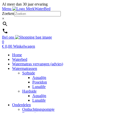
Al meer dan 30 jaar ervaring
Menu
Zoeken
×
Bel ons
0
€
0,00
Winkelwagen
Home
Waterbed
Watermatras vervangen (advies)
Watermatrassen
Softside
Aqualijn
Poseidon
Lunalife
Hardside
Aqualijn
Lunalife
Onderdelen
Ontluchtingspompje