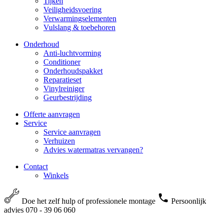
Tijken
Veiligheidsvoering
Verwarmingselementen
Vulslang & toebehoren
Onderhoud
Anti-luchtvorming
Conditioner
Onderhoudspakket
Reparatieset
Vinylreiniger
Geurbestrijding
Offerte aanvragen
Service
Service aanvragen
Verhuizen
Advies watermatras vervangen?
Contact
Winkels
Doe het zelf hulp of professionele montage
Persoonlijk
advies 070 - 39 06 060