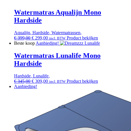
Watermatras Aqualijn Mono
Hardside
Aqualijn
,
Hardside
,
Watermatrassen
,
Oorspronkelijke
Huidige
€
399,00
€
299,00
Product bekijken
incl. BTW
prijs
prijs
Beste koop
Aanbieding!
was:
is:
€ 399,00.
€ 299,00.
Watermatras Lunalife Mono
Hardside
Hardside
,
Lunalife
,
Oorspronkelijke
Huidige
€
345,00
€
309,00
Product bekijken
incl. BTW
prijs
prijs
Aanbieding!
was:
is:
€ 345,00.
€ 309,00.