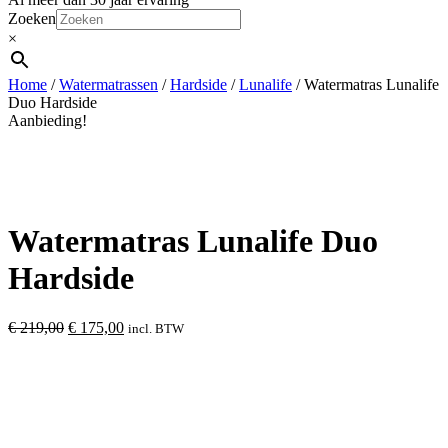
Zoeken
×
Home
/
Watermatrassen
/
Hardside
/
Lunalife
/ Watermatras Lunalife
Duo Hardside
Aanbieding!
Watermatras Lunalife Duo
Hardside
Oorspronkelijke
Huidige
€
219,00
€
175,00
incl. BTW
prijs
prijs
was:
is:
€ 219,00.
€ 175,00.