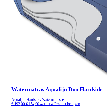
Watermatras Aqualijn Duo Hardside
Aqualijn
,
Hardside
,
Watermatrassen
,
Oorspronkelijke
Huidige
€
192,00
€
154,00
Product bekijken
incl. BTW