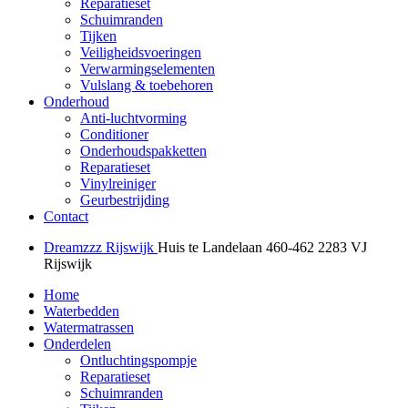
Reparatieset
Schuimranden
Tijken
Veiligheidsvoeringen
Verwarmingselementen
Vulslang & toebehoren
Onderhoud
Anti-luchtvorming
Conditioner
Onderhoudspakketten
Reparatieset
Vinylreiniger
Geurbestrijding
Contact
Dreamzzz Rijswijk
Huis te Landelaan 460-462
2283 VJ
Rijswijk
Home
Waterbedden
Watermatrassen
Onderdelen
Ontluchtingspompje
Reparatieset
Schuimranden