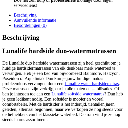
Doe het zelf hulp of
professionele
montage door eigen
servicedienst
Beschrijving
Aanvullende informatie
Beoordelingen (0)
Beschrijving
Lunalife hardside duo-watermatrassen
De Lunalife duo hardside watermatrassen zijn heel geschikt om je
huidige hardsidermatrassen van elk denkbaar merk waterbed te
vervangen. Heb je een bed van bijvoorbeeld Baltimore, Halcyon,
Poseidon of Aqualinia? Dan kun je jouw huidige matras
probleemloos vervangen door een
Lunalife water hardsidematras
.
Deze matrassen zijn verkrijgbaar in alle maten en stabilisaties. Of
ben je intussen toe aan een
Lunalife softside watermatras
? Dan heb
je geen ledikant nodig. Een softsider is mooier en vooral:
comfortabeler. Met de hardsider is het indertijd, tientallen jaren
geleden, allemaal begonnen, maar we verkopen ze nog steeds voor
de liefhebbers van het klassieke waterbed. Daarom vind je ze nog
steeds in ons assortiment.