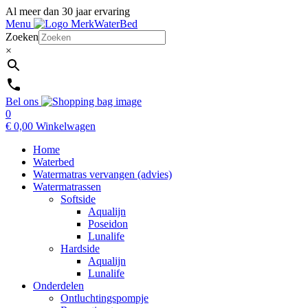
Al meer dan 30 jaar ervaring
Menu
Zoeken
×
Bel ons
0
€
0,00
Winkelwagen
Home
Waterbed
Watermatras vervangen (advies)
Watermatrassen
Softside
Aqualijn
Poseidon
Lunalife
Hardside
Aqualijn
Lunalife
Onderdelen
Ontluchtingspompje