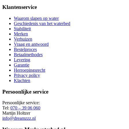
prijs
prijs
was:
is:
Klantenservice
€ 192,00.
€ 154,00.
Waarom slapen op water
Geschiedenis van het waterbed
Stabiliteit
Merken
Verhuizen
Vraag en antwoord
Bestelproces
Betaalmethodes
Levering
Garantie
Herroepingsrecht
Privacy policy
Klachten
Persoonlijke service
Persoonlijke service:
Tel:
070 – 39 06 060
Martijn Holtzer
info@dreamzzz.nl