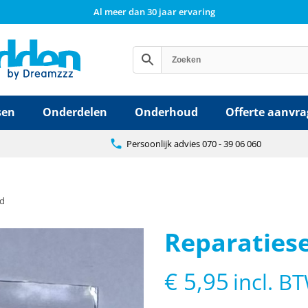
Al meer dan 30 jaar ervaring
sen
Onderdelen
Onderhoud
Offerte aanvr
Persoonlijk advies 070 - 39 06 060
ed
Reparaties
€
5,95
incl. B