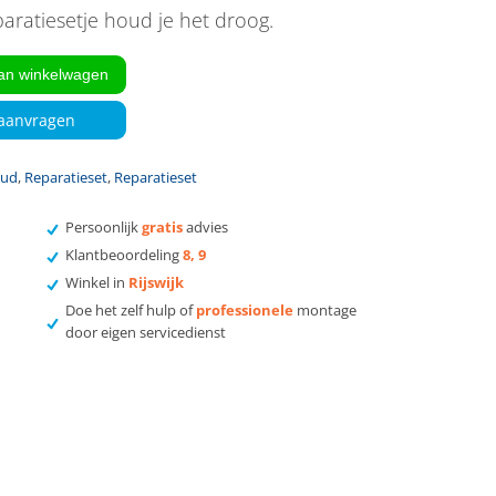
aratiesetje houd je het droog.
an winkelwagen
 aanvragen
oud
,
Reparatieset
,
Reparatieset
Persoonlijk
gratis
advies
Klantbeoordeling
8, 9
Winkel in
Rijswijk
Doe het zelf hulp of
professionele
montage
door eigen servicedienst