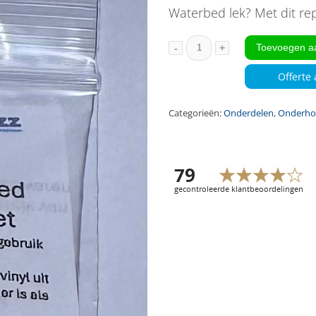
Waterbed lek? Met dit rep
Toevoegen a
Reparatieset
Waterbed
Offerte
aantal
Categorieën:
Onderdelen
,
Onderh