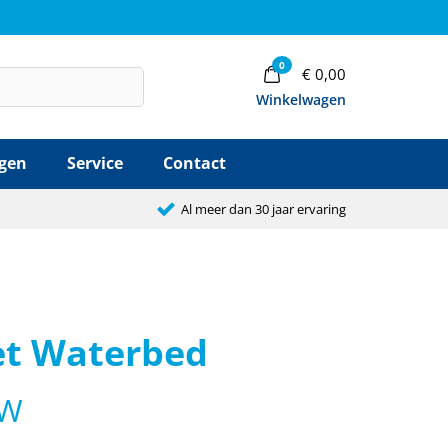
0
€
0,00
Winkelwagen
agen
Service
Contact
Al meer dan 30 jaar ervaring
et Waterbed
TW