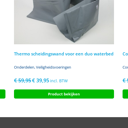
Thermo scheidingswand voor een duo waterbed
Co
Onderdelen
,
Veiligheidsvoeringen
Co
€
59,95
€
39,95
€
Oorspronkelijke
Huidige
incl. BTW
prijs
prijs
was:
is:
Product bekijken
€ 59,95.
€ 39,95.