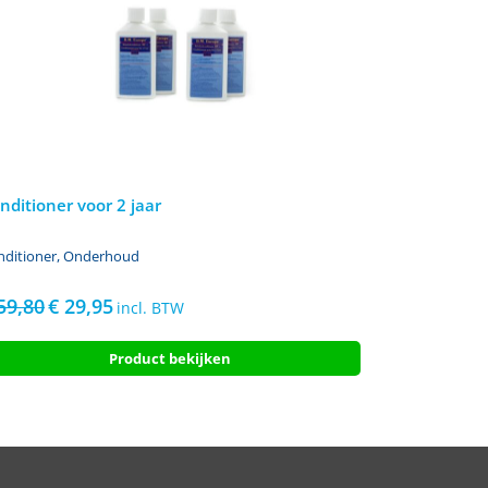
nditioner voor 2 jaar
nditioner
,
Onderhoud
59,80
€
29,95
Oorspronkelijke
Huidige
incl. BTW
prijs
prijs
was:
is:
Product bekijken
€ 59,80.
€ 29,95.