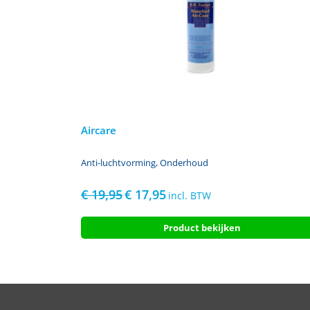
Aircare
Anti-luchtvorming
,
Onderhoud
€
19,95
€
17,95
Oorspronkelijke
Huidige
incl. BTW
prijs
prijs
was:
is:
Product bekijken
€ 19,95.
€ 17,95.