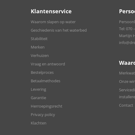
Klantenservice
Perso
Waarom slapen op water
Persoonli
Tel:
070 –
Geschiedenis van het waterbed
Martijn 
Stabiliteit
info@dre
Merken
Verhuizen
Waar
Vraag en antwoord
Bestelproces
Merkwate
Betaalmethodes
Onze win
Levering
Servicedi
installer
Garantie
Contact
Herroepingsrecht
Privacy policy
Klachten