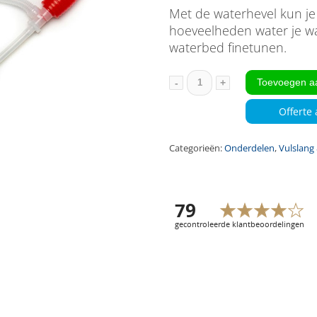
€ 29,95.
Met de waterhevel kun je 
hoeveelheden water je wat
waterbed finetunen.
Toevoegen a
Waterhevel
aantal
Offerte
Categorieën:
Onderdelen
,
Vulslang