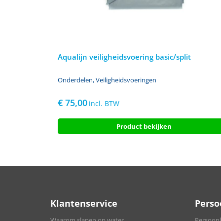
Aqualijn veiligheidsvoering basic/split
Onderdelen
,
Veiligheidsvoeringen
€
75,00
incl. BTW
Product bekijken
Klantenservice
Perso
Waarom slapen op water
Persoonli