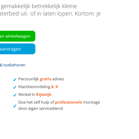
€ 19,95.
gemakkelijk betrekkelijk kleine
erbed uit- of in laten lopen. Kortom: je
an winkelwagen
 aanvragen
 & toebehoren
Persoonlijk
gratis
advies
Klantbeoordeling
8, 9
Winkel in
Rijswijk
Doe het zelf hulp of
professionele
montage
door eigen servicedienst