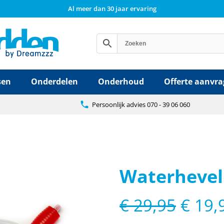
Al meer dan 30 jaar ervaring
sen
Onderdelen
Onderhoud
Offerte aanvr
Persoonlijk advies 070 - 39 06 060
Waterhevel
Oorspronkelij
€
29,95
€
19,
prijs
was: