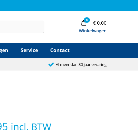
0
€
0,00
Winkelwagen
agen
Service
Contact
Al meer dan 30 jaar ervaring
ke
Huidige
95
incl. BTW
prijs
is: