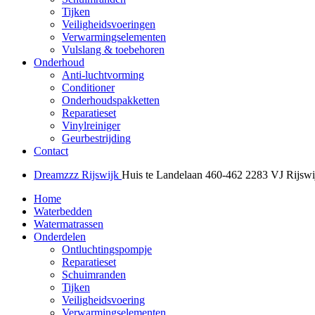
Tijken
Veiligheidsvoeringen
Verwarmingselementen
Vulslang & toebehoren
Onderhoud
Anti-luchtvorming
Conditioner
Onderhoudspakketten
Reparatieset
Vinylreiniger
Geurbestrijding
Contact
Dreamzzz Rijswijk
Huis te Landelaan 460-462
2283 VJ Rijswi
Home
Waterbedden
Watermatrassen
Onderdelen
Ontluchtingspompje
Reparatieset
Schuimranden
Tijken
Veiligheidsvoering
Verwarmingselementen