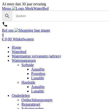
Al meer dan 30 jaar ervaring
Menu
Bel ons
0
€
0,00
Winkelwagen
Home
Waterbed
Watermatras vervangen (advies)
Watermatrassen
Softside
Aqualijn
Poseidon
Lunalife
Hardside
Aqualijn
Lunalife
Onderdelen
Ontluchtingspompje
Reparatieset
Schuimranden