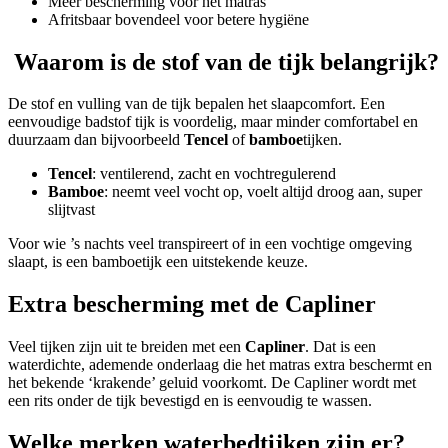
Meer bescherming voor het matras
Afritsbaar bovendeel voor betere hygiëne
Waarom is de stof van de tijk belangrijk?
De stof en vulling van de tijk bepalen het slaapcomfort. Een
eenvoudige badstof tijk is voordelig, maar minder comfortabel en
duurzaam dan bijvoorbeeld
Tencel
of
bamboe
tijken.
Tencel
: ventilerend, zacht en vochtregulerend
Bamboe
: neemt veel vocht op, voelt altijd droog aan, super
slijtvast
Voor wie ’s nachts veel transpireert of in een vochtige omgeving
slaapt, is een bamboetijk een uitstekende keuze.
Extra bescherming met de Capliner
Veel tijken zijn uit te breiden met een
Capliner
. Dat is een
waterdichte, ademende onderlaag die het matras extra beschermt en
het bekende ‘krakende’ geluid voorkomt. De Capliner wordt met
een rits onder de tijk bevestigd en is eenvoudig te wassen.
Welke merken waterbedtijken zijn er?