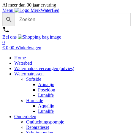
Al meer dan 30 jaar ervaring
Menu
Bel ons
0
€
0,00
Winkelwagen
Home
Waterbed
Watermatras vervangen (advies)
Watermatrassen
Softside
Aqualijn
Poseidon
Lunalife
Hardside
Aqualijn
Lunalife
Onderdelen
Ontluchtingspompje
Reparatieset
Schuimranden