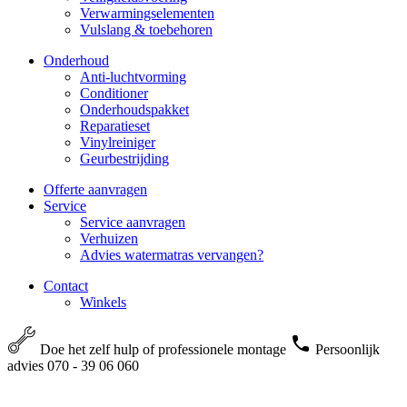
Verwarmingselementen
Vulslang & toebehoren
Onderhoud
Anti-luchtvorming
Conditioner
Onderhoudspakket
Reparatieset
Vinylreiniger
Geurbestrijding
Offerte aanvragen
Service
Service aanvragen
Verhuizen
Advies watermatras vervangen?
Contact
Winkels
Doe het zelf hulp of professionele montage
Persoonlijk
advies 070 - 39 06 060