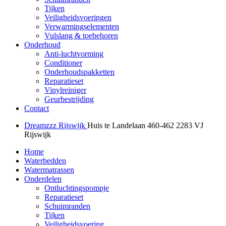
Tijken
Veiligheidsvoeringen
Verwarmingselementen
Vulslang & toebehoren
Onderhoud
Anti-luchtvorming
Conditioner
Onderhoudspakketten
Reparatieset
Vinylreiniger
Geurbestrijding
Contact
Dreamzzz Rijswijk
Huis te Landelaan 460-462
2283 VJ
Rijswijk
Home
Waterbedden
Watermatrassen
Onderdelen
Ontluchtingspompje
Reparatieset
Schuimranden
Tijken
Veiligheidsvoering