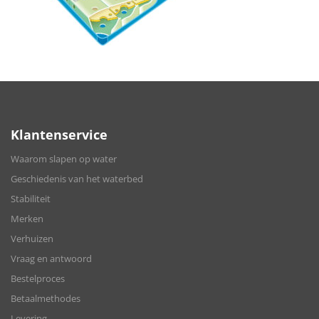
Klantenservice
Waarom slapen op water
Geschiedenis van het waterbed
Stabiliteit
Merken
Verhuizen
Vraag en antwoord
Bestelproces
Betaalmethodes
Levering