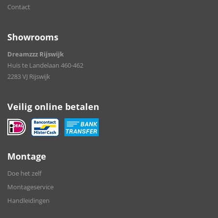
Contact
Showrooms
Dreamzzz Rijswijk
Huis te Landelaan 460-462
2283 VJ Rijswijk
Veilig online betalen
Montage
Doe het zelf
Montageservice
Handleidingen