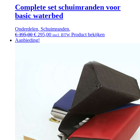
Complete set schuimranden voor
basic waterbed
Onderdelen
,
Schuimranden
,
Oorspronkelijke
Huidige
€
395,00
€
295,00
Product bekijken
incl. BTW
prijs
prijs
Aanbieding!
was:
is:
€ 395,00.
€ 295,00.