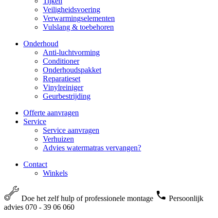
Tijken
Veiligheidsvoering
Verwarmingselementen
Vulslang & toebehoren
Onderhoud
Anti-luchtvorming
Conditioner
Onderhoudspakket
Reparatieset
Vinylreiniger
Geurbestrijding
Offerte aanvragen
Service
Service aanvragen
Verhuizen
Advies watermatras vervangen?
Contact
Winkels
Doe het zelf hulp of professionele montage
Persoonlijk
advies 070 - 39 06 060