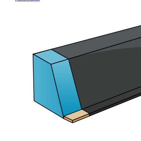
was:
is:
€ 460,00.
€ 350,00.