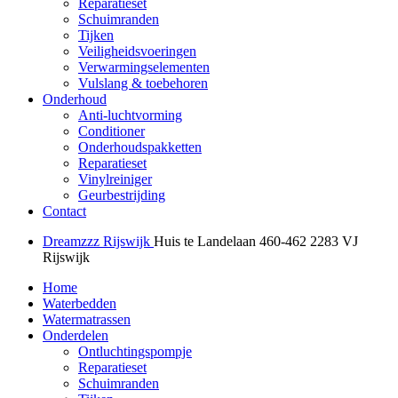
Reparatieset
Schuimranden
Tijken
Veiligheidsvoeringen
Verwarmingselementen
Vulslang & toebehoren
Onderhoud
Anti-luchtvorming
Conditioner
Onderhoudspakketten
Reparatieset
Vinylreiniger
Geurbestrijding
Contact
Dreamzzz Rijswijk
Huis te Landelaan 460-462
2283 VJ
Rijswijk
Home
Waterbedden
Watermatrassen
Onderdelen
Ontluchtingspompje
Reparatieset
Schuimranden