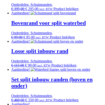
Onderdelen
,
Schuimranden
,
Oorspronkelijke
Huidige
€
395,00
€
295,00
Product bekijken
incl. BTW
prijs
prijs
Aanbieding!
was:
is:
€ 395,00.
€ 295,00.
Bovenrand voor split waterbed
Onderdelen
,
Schuimranden
,
Oorspronkelijke
Huidige
€
99,00
€
85,00
Product bekijken
incl. BTW
prijs
prijs
Aanbieding!
was:
is:
€ 99,00.
€ 85,00.
Losse split inbouw rand
Onderdelen
,
Schuimranden
,
Oorspronkelijke
Huidige
€
115,00
€
99,00
Product bekijken
incl. BTW
prijs
prijs
Aanbieding!
was:
is:
€ 115,00.
€ 99,00.
Set split inbouw randen (boven en
onder)
Onderdelen
,
Schuimranden
,
Oorspronkelijke
Huidige
€
460,00
€
350,00
Product bekijken
incl. BTW
prijs
prijs
Aanbieding!