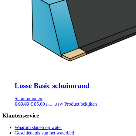
Losse Basic schuimrand
Schuimranden
,
Oorspronkelijke
Huidige
€
99,00
€
85,00
Product bekijken
incl. BTW
prijs
prijs
was:
is:
Klantenservice
€ 99,00.
€ 85,00.
Waarom slapen op water
Geschiedenis van het waterbed