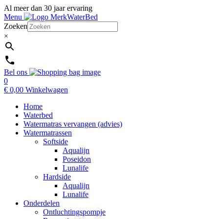
Al meer dan 30 jaar ervaring
Menu
Zoeken
×
Bel ons
0
€
0,00
Winkelwagen
Home
Waterbed
Watermatras vervangen (advies)
Watermatrassen
Softside
Aqualijn
Poseidon
Lunalife
Hardside
Aqualijn
Lunalife
Onderdelen
Ontluchtingspompje