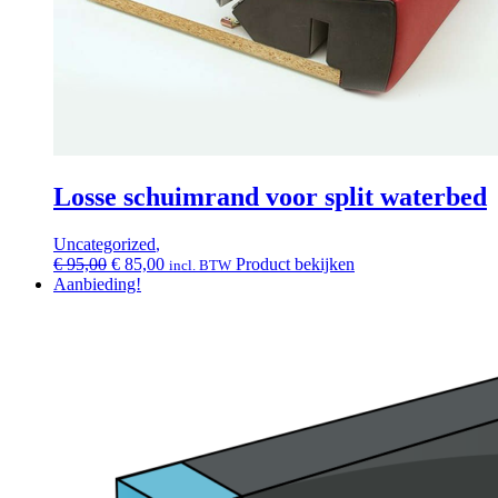
Losse schuimrand voor split waterbed
Uncategorized
,
Oorspronkelijke
Huidige
€
95,00
€
85,00
Product bekijken
incl. BTW
prijs
prijs
Aanbieding!
was:
is:
€ 95,00.
€ 85,00.