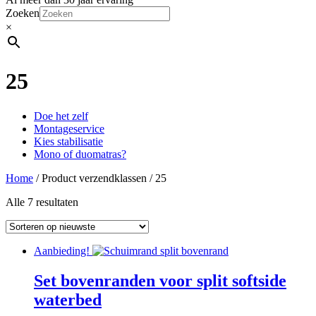
Zoeken
×
25
Doe het zelf
Montageservice
Kies stabilisatie
Mono of duomatras?
Home
/ Product verzendklassen / 25
Alle 7 resultaten
Aanbieding!
Set bovenranden voor split softside
waterbed