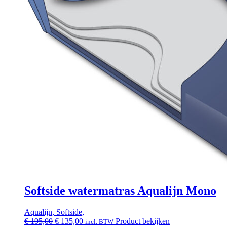
Softside watermatras Aqualijn Mono
Aqualijn
,
Softside
,
Oorspronkelijke
Huidige
€
195,00
€
135,00
Product bekijken
incl. BTW