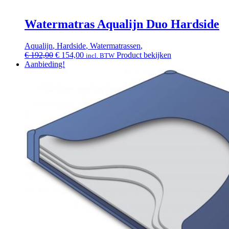
Watermatras Aqualijn Duo Hardside
Aqualijn
,
Hardside
,
Watermatrassen
,
Oorspronkelijke
Huidige
€
192,00
€
154,00
Product bekijken
incl. BTW
prijs
prijs
Aanbieding!
was:
is:
€ 192,00.
€ 154,00.