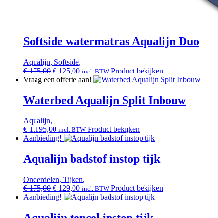
Softside watermatras Aqualijn Duo
Aqualijn
,
Softside
,
Oorspronkelijke
Huidige
€
175,00
€
125,00
Product bekijken
incl. BTW
prijs
prijs
Vraag een offerte aan!
was:
is:
€ 175,00.
€ 125,00.
Waterbed Aqualijn Split Inbouw
Aqualijn
,
€
1.195,00
Product bekijken
incl. BTW
Aanbieding!
Aqualijn badstof instop tijk
Onderdelen
,
Tijken
,
Oorspronkelijke
Huidige
€
175,00
€
129,00
Product bekijken
incl. BTW
prijs
prijs
Aanbieding!
was:
is:
€ 175,00.
€ 129,00.
Aqualijn tencel instop tijk