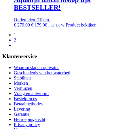
BESTSELLER!
Onderdelen
,
Tijken
,
Oorspronkelijke
Huidige
€
279,00
€
179,00
Product bekijken
incl. BTW
prijs
prijs
1
was:
is:
2
€ 279,00.
€ 179,00.
→
Klantenservice
Waarom slapen op water
Geschiedenis van het waterbed
Stabiliteit
Merken
Verhuizen
Vraag en antwoord
Bestelproces
Betaalmethodes
Levering
Garantie
Herroepingsrecht
Privacy policy