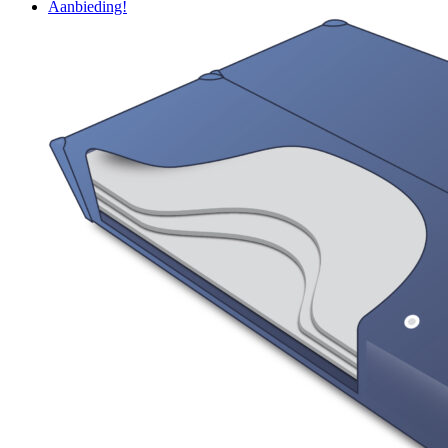
prijs
prijs
Aanbieding!
was:
is:
€ 195,00.
€ 135,00.