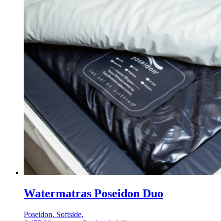
Watermatras Poseidon Duo
Poseidon
,
Softside
,