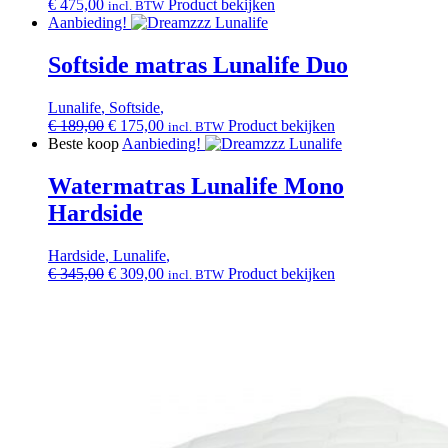
€
475,00
Product bekijken
incl. BTW
Aanbieding!
Softside matras Lunalife Duo
Lunalife
,
Softside
,
Oorspronkelijke
Huidige
€
189,00
€
175,00
Product bekijken
incl. BTW
prijs
prijs
Beste koop
Aanbieding!
was:
is:
€ 189,00.
€ 175,00.
Watermatras Lunalife Mono
Hardside
Hardside
,
Lunalife
,
Oorspronkelijke
Huidige
€
345,00
€
309,00
Product bekijken
incl. BTW
prijs
prijs
was:
is:
€ 345,00.
€ 309,00.