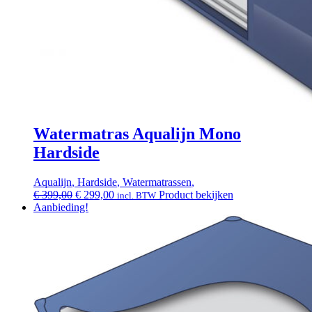
Watermatras Aqualijn Mono
Hardside
Aqualijn
,
Hardside
,
Watermatrassen
,
Oorspronkelijke
Huidige
€
399,00
€
299,00
Product bekijken
incl. BTW
prijs
prijs
Aanbieding!
was:
is:
€ 399,00.
€ 299,00.