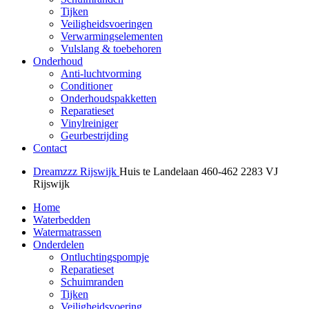
Tijken
Veiligheidsvoeringen
Verwarmingselementen
Vulslang & toebehoren
Onderhoud
Anti-luchtvorming
Conditioner
Onderhoudspakketten
Reparatieset
Vinylreiniger
Geurbestrijding
Contact
Dreamzzz Rijswijk
Huis te Landelaan 460-462
2283 VJ
Rijswijk
Home
Waterbedden
Watermatrassen
Onderdelen
Ontluchtingspompje
Reparatieset
Schuimranden
Tijken
Veiligheidsvoering