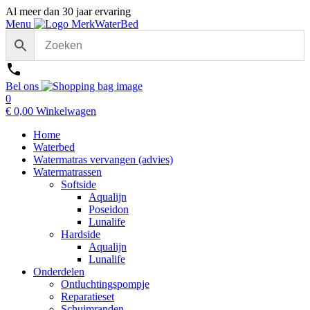
Al meer dan 30 jaar ervaring
Menu
Bel ons
0
€
0,00
Winkelwagen
Home
Waterbed
Watermatras vervangen (advies)
Watermatrassen
Softside
Aqualijn
Poseidon
Lunalife
Hardside
Aqualijn
Lunalife
Onderdelen
Ontluchtingspompje
Reparatieset
Schuimranden