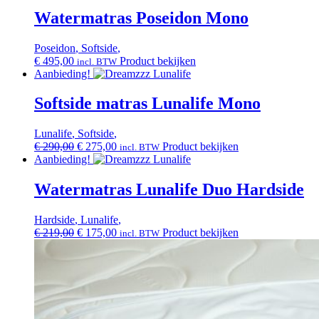
Watermatras Poseidon Mono
Poseidon
,
Softside
,
€
495,00
Product bekijken
incl. BTW
Aanbieding!
Softside matras Lunalife Mono
Lunalife
,
Softside
,
Oorspronkelijke
Huidige
€
290,00
€
275,00
Product bekijken
incl. BTW
prijs
prijs
Aanbieding!
was:
is:
€ 290,00.
€ 275,00.
Watermatras Lunalife Duo Hardside
Hardside
,
Lunalife
,
Oorspronkelijke
Huidige
€
219,00
€
175,00
Product bekijken
incl. BTW
prijs
prijs
was:
is:
€ 219,00.
€ 175,00.