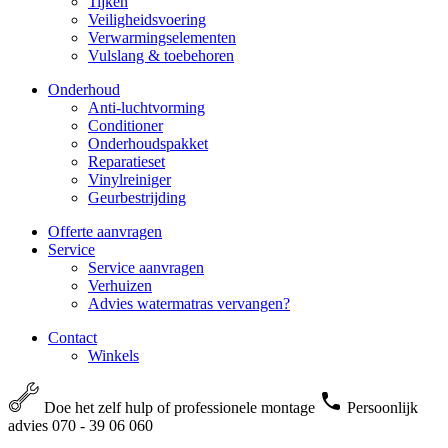
Tijken
Veiligheidsvoering
Verwarmingselementen
Vulslang & toebehoren
Onderhoud
Anti-luchtvorming
Conditioner
Onderhoudspakket
Reparatieset
Vinylreiniger
Geurbestrijding
Offerte aanvragen
Service
Service aanvragen
Verhuizen
Advies watermatras vervangen?
Contact
Winkels
Doe het zelf hulp of professionele montage
Persoonlijk
advies 070 - 39 06 060