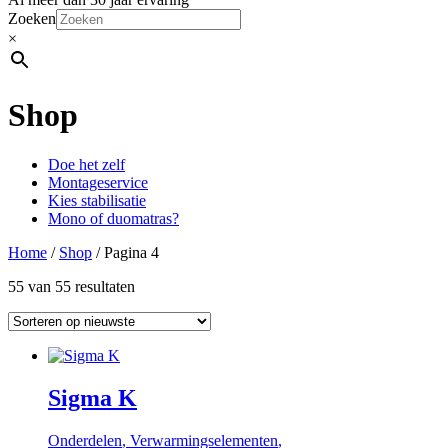
Zoeken
×
Shop
Doe het zelf
Montageservice
Kies stabilisatie
Mono of duomatras?
Home
/
Shop
/ Pagina 4
55 van 55 resultaten
Sigma K
Onderdelen
,
Verwarmingselementen
,