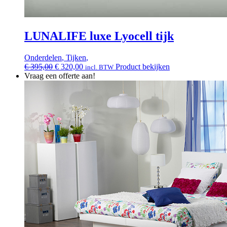
LUNALIFE luxe Lyocell tijk
Onderdelen
,
Tijken
,
Oorspronkelijke
Huidige
€
395,00
€
320,00
Product bekijken
incl. BTW
prijs
prijs
Vraag een offerte aan!
was:
is:
€ 395,00.
€ 320,00.