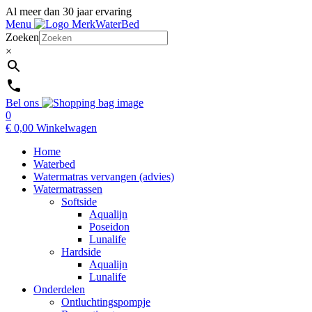
Al meer dan 30 jaar ervaring
Menu
Zoeken
×
Bel ons
0
€
0,00
Winkelwagen
Home
Waterbed
Watermatras vervangen (advies)
Watermatrassen
Softside
Aqualijn
Poseidon
Lunalife
Hardside
Aqualijn
Lunalife
Onderdelen
Ontluchtingspompje