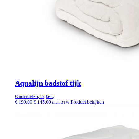
Aqualijn badstof tijk
Onderdelen
,
Tijken
,
Oorspronkelijke
Huidige
€
199,00
€
145,00
Product bekijken
incl. BTW
prijs
prijs
was:
is:
€ 199,00.
€ 145,00.