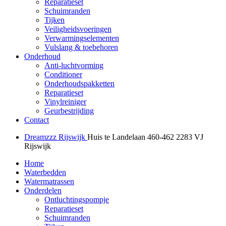
Reparatieset
Schuimranden
Tijken
Veiligheidsvoeringen
Verwarmingselementen
Vulslang & toebehoren
Onderhoud
Anti-luchtvorming
Conditioner
Onderhoudspakketten
Reparatieset
Vinylreiniger
Geurbestrijding
Contact
Dreamzzz Rijswijk
Huis te Landelaan 460-462
2283 VJ
Rijswijk
Home
Waterbedden
Watermatrassen
Onderdelen
Ontluchtingspompje
Reparatieset
Schuimranden