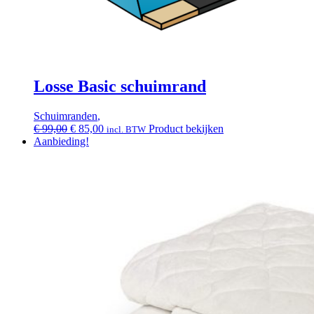
Losse Basic schuimrand
Schuimranden
,
Oorspronkelijke
Huidige
€
99,00
€
85,00
Product bekijken
incl. BTW
prijs
prijs
Aanbieding!
was:
is:
€ 99,00.
€ 85,00.