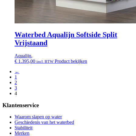
Waterbed Aqualijn Softside Split
Vrijstaand
Aqualijn
,
€
1.395,00
Product bekijken
incl. BTW
←
1
2
3
4
Klantenservice
Waarom slapen op water
Geschiedenis van het waterbed
Stabiliteit
Merken