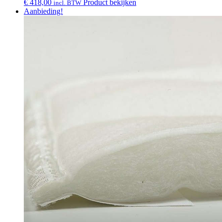
€
418,00
Product bekijken
incl. BTW
Aanbieding!