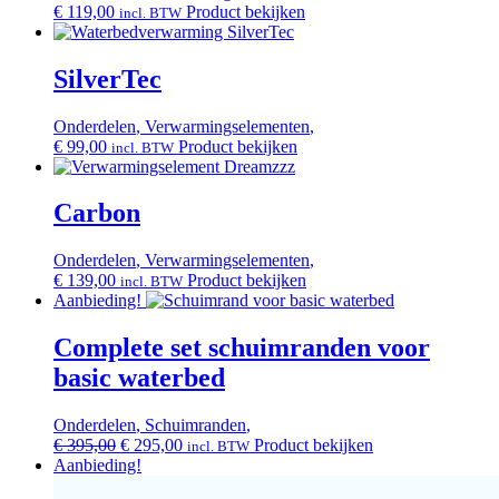
€
119,00
Product bekijken
incl. BTW
SilverTec
Onderdelen
,
Verwarmingselementen
,
€
99,00
Product bekijken
incl. BTW
Carbon
Onderdelen
,
Verwarmingselementen
,
€
139,00
Product bekijken
incl. BTW
Aanbieding!
Complete set schuimranden voor
basic waterbed
Onderdelen
,
Schuimranden
,
Oorspronkelijke
Huidige
€
395,00
€
295,00
Product bekijken
incl. BTW
prijs
prijs
Aanbieding!
was:
is: